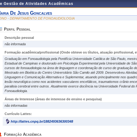
de Gestão de Atividades Acadêmicas
aria De Jesus Goncalves
ONO - DEPARTAMENTO DE FONOAUDIOLOGIA
Perfil Pessoal
Descrição pessoal
não informada
Formação acadêmica/profissional (Onde obteve os títulos, atuação profissional, et
Graduação em Fonoaudiologia pela Pontifícia Universidade Católica de São Paulo, mestr
Estadual de Campinas e doutorado em Psicologia Experimental pela Universidade de Sã
cursos de fonoaudiologia na área de linguagem e coordenação de curso de graduação d
Mestrado em Bioética do Centro Universitário São Camilo até 2009. Desenvolveu Ativida
Linguagem e Comunicação Alternativa e Suplementar, atuando principalmente nos quadros
lesão neurológica como nos acidentes vasculares encefálicos, traumatismos crânio encefál
paralisia cerebral entre outros. Atualmente exerce docência na Universidade Federal do
Fonoaudiologia.
Áreas de Interesse
(áreas de interesse de ensino e pesquisa)
não informadas
Currículo Lattes:
http://lattes.cnpq.br/1882493636300348
Formação Acadêmica