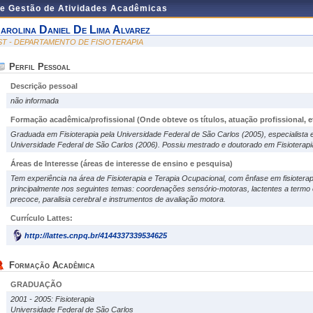
de Gestão de Atividades Acadêmicas
arolina Daniel De Lima Alvarez
ST - DEPARTAMENTO DE FISIOTERAPIA
Perfil Pessoal
Descrição pessoal
não informada
Formação acadêmica/profissional (Onde obteve os títulos, atuação profissional, et
Graduada em Fisioterapia pela Universidade Federal de São Carlos (2005), especialista
Universidade Federal de São Carlos (2006). Possiu mestrado e doutorado em Fisioterapi
Áreas de Interesse
(áreas de interesse de ensino e pesquisa)
Tem experiência na área de Fisioterapia e Terapia Ocupacional, com ênfase em fisioterap
principalmente nos seguintes temas: coordenações sensório-motoras, lactentes a termo 
precoce, paralisia cerebral e instrumentos de avaliação motora.
Currículo Lattes:
http://lattes.cnpq.br/4144337339534625
Formação Acadêmica
GRADUAÇÃO
2001 - 2005: Fisioterapia
Universidade Federal de São Carlos