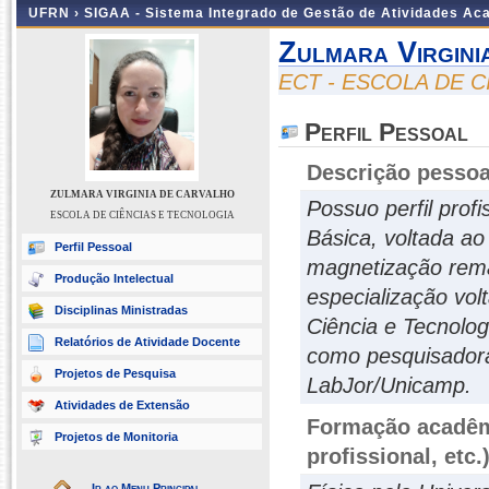
UFRN ›
SIGAA - Sistema Integrado de Gestão de Atividades A
Zulmara Virgin
ECT - ESCOLA DE 
Perfil Pessoal
Descrição pessoa
ZULMARA VIRGINIA DE CARVALHO
Possuo perfil prof
ESCOLA DE CIÊNCIAS E TECNOLOGIA
Básica, voltada a
Perfil Pessoal
magnetização rema
Produção Intelectual
especialização vol
Disciplinas Ministradas
Ciência e Tecnolo
Relatórios de Atividade Docente
como pesquisadora
Projetos de Pesquisa
LabJor/Unicamp.
Atividades de Extensão
Formação acadêmi
Projetos de Monitoria
profissional, etc.
Ir ao Menu Principal