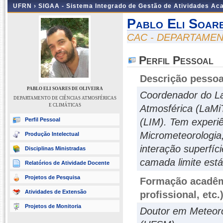
UFRN ›
SIGAA - Sistema Integrado de Gestão de Atividades A
Pablo Eli Soare
CAC - DEPARTAMEN
Perfil Pessoal
Descrição pessoa
PABLO ELI SOARES DE OLIVEIRA
Coordenador do La
DEPARTAMENTO DE CIÊNCIAS ATMOSFÉRICAS
E CLIMÁTICAS
Atmosférica (LaMi
Perfil Pessoal
(LIM). Tem experi
Micrometeorologia
Produção Intelectual
interação superfíc
Disciplinas Ministradas
camada limite está
Relatórios de Atividade Docente
Projetos de Pesquisa
Formação acadêmi
Atividades de Extensão
profissional, etc.
Projetos de Monitoria
Doutor em Meteoro