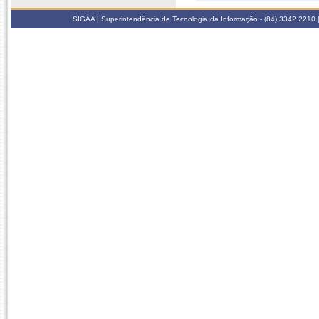
SIGAA | Superintendência de Tecnologia da Informação - (84) 3342 2210 