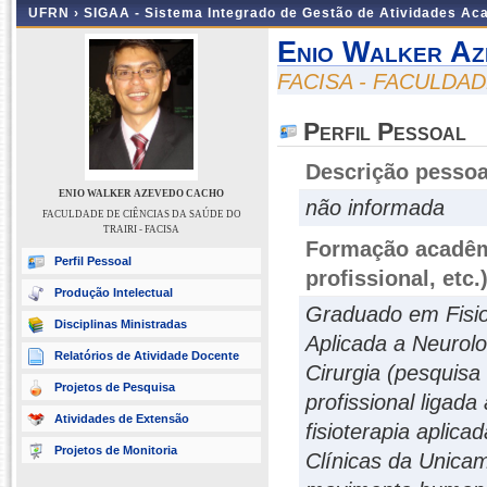
UFRN ›
SIGAA - Sistema Integrado de Gestão de Atividades A
Enio Walker Az
FACISA - FACULDAD
Perfil Pessoal
Descrição pessoa
ENIO WALKER AZEVEDO CACHO
não informada
FACULDADE DE CIÊNCIAS DA SAÚDE DO
TRAIRI - FACISA
Formação acadêmi
Perfil Pessoal
profissional, etc.
Produção Intelectual
Graduado em Fisiot
Disciplinas Ministradas
Aplicada a Neurolo
Relatórios de Atividade Docente
Cirurgia (pesquis
Projetos de Pesquisa
profissional ligad
Atividades de Extensão
fisioterapia aplica
Projetos de Monitoria
Clínicas da Unicam