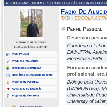
UFRN ›
SIGAA - Sistema Integrado de Gestão de Atividades A
Fabio De Almeid
TAD - ESCOLA AGRÍ
Perfil Pessoal
Descrição pessoa
FABIO DE ALMEIDA VIEIRA
Coordena o Labora
ESCOLA AGRÍCOLA DE JUNDIAÍ
EAJ/UFRN. Atualm
Perfil Pessoal
Florestais/UFRN.
Produção Intelectual
Formação acadêmi
Disciplinas Ministradas
profissional, etc.
Relatórios de Atividade Docente
Biólogo pela Univ
Projetos de Pesquisa
(UNIMONTES), Mest
Atividades de Extensão
Universidade Fede
Projetos de Monitoria
University of Stirl
Ir ao Menu Principal