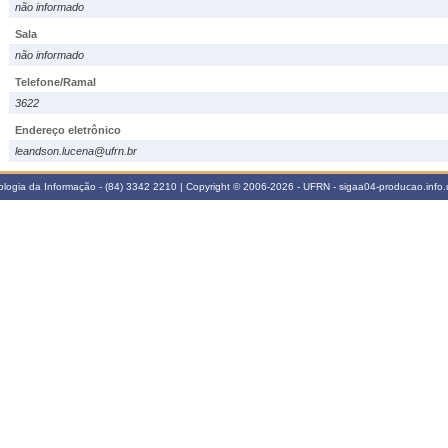
não informado
Sala
não informado
Telefone/Ramal
3622
Endereço eletrônico
leandson.lucena@ufrn.br
logia da Informação - (84) 3342 2210 | Copyright © 2006-2026 - UFRN - sigaa04-producao.info.