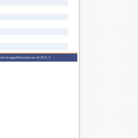
ufrn.br.sigaa04-producao
v4.20.5_7