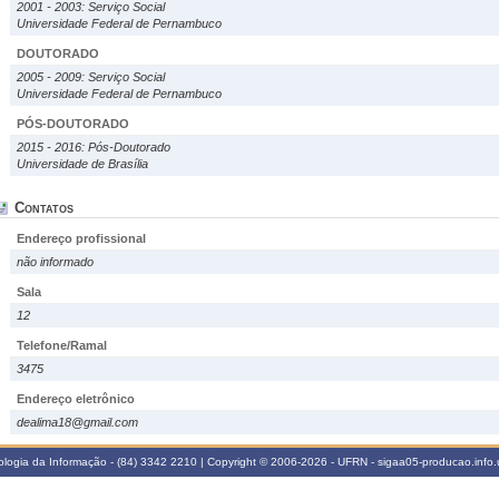
2001 - 2003: Serviço Social
Universidade Federal de Pernambuco
DOUTORADO
2005 - 2009: Serviço Social
Universidade Federal de Pernambuco
PÓS-DOUTORADO
2015 - 2016: Pós-Doutorado
Universidade de Brasília
Contatos
Endereço profissional
não informado
Sala
12
Telefone/Ramal
3475
Endereço eletrônico
dealima18@gmail.com
logia da Informação - (84) 3342 2210 | Copyright © 2006-2026 - UFRN - sigaa05-producao.info.