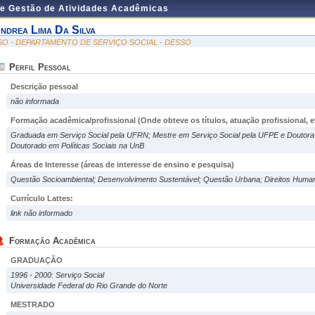
de Gestão de Atividades Acadêmicas
ndrea Lima Da Silva
SO - DEPARTAMENTO DE SERVIÇO SOCIAL - DESSO
Perfil Pessoal
Descrição pessoal
não informada
Formação acadêmica/profissional (Onde obteve os títulos, atuação profissional, et
Graduada em Serviço Social pela UFRN; Mestre em Serviço Social pela UFPE e Doutora
Doutorado em Políticas Sociais na UnB
Áreas de Interesse
(áreas de interesse de ensino e pesquisa)
Questão Socioambiental; Desenvolvimento Sustentável; Questão Urbana; Direitos Huma
Currículo Lattes:
link não informado
Formação Acadêmica
GRADUAÇÃO
1996 - 2000: Serviço Social
Universidade Federal do Rio Grande do Norte
MESTRADO