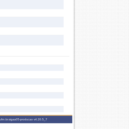
ufrn.br.sigaa05-producao
v4.20.5_7