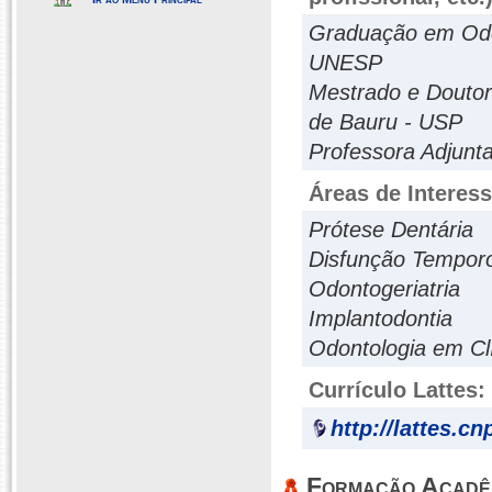
Graduação em Odon
UNESP
Mestrado e Doutor
de Bauru - USP
Professora Adjunt
Áreas de Interes
Prótese Dentária
Disfunção Temporo
Odontogeriatria
Implantodontia
Odontologia em Cl
Currículo Lattes:
http://lattes.c
Formação Acadê