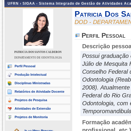
UFRN ›
SIGAA - Sistema Integrado de Gestão de Atividades A
Patricia Dos S
DOD - DEPARTAME
Perfil Pessoal
Descrição pessoa
PATRICIA DOS SANTOS CALDERON
Possui graduação 
DEPARTAMENTO DE ODONTOLOGIA
Júlio de Mesquita 
Perfil Pessoal
Conselho Federal 
Produção Intelectual
Odontologia (Reabi
Disciplinas Ministradas
2008). Atualmente 
Relatórios de Atividade Docente
Federal do Rio Gr
Projetos de Pesquisa
Odontologia, com 
Atividades de Extensão
Temporomandibular
Projetos de Monitoria
Formação acadêmi
profissional, etc.
Ir ao Menu Principal