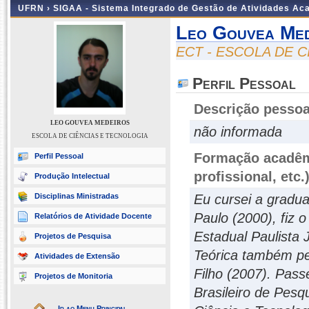
UFRN ›
SIGAA - Sistema Integrado de Gestão de Atividades A
Leo Gouvea Med
ECT - ESCOLA DE 
Perfil Pessoal
Descrição pessoa
LEO GOUVEA MEDEIROS
não informada
ESCOLA DE CIÊNCIAS E TECNOLOGIA
Formação acadêmi
Perfil Pessoal
profissional, etc.
Produção Intelectual
Disciplinas Ministradas
Eu cursei a gradu
Paulo (2000), fiz 
Relatórios de Atividade Docente
Estadual Paulista 
Projetos de Pesquisa
Teórica também pel
Atividades de Extensão
Filho (2007). Pas
Projetos de Monitoria
Brasileiro de Pesq
Ir ao Menu Principal