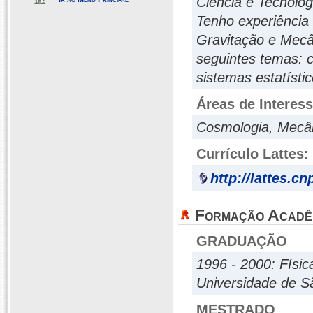
Ciência e Tecnolo
Tenho experiência 
Gravitação e Mecân
seguintes temas: 
sistemas estatísti
Áreas de Interes
Cosmologia, Mecân
Currículo Lattes:
http://lattes.c
Formação Acadê
GRADUAÇÃO
1996 - 2000: Físi
Universidade de S
MESTRADO