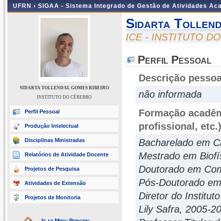
UFRN ›
SIGAA - Sistema Integrado de Gestão de Atividades A
Sidarta Tollen
ICE - INSTITUTO 
Perfil Pessoal
Descrição pessoa
SIDARTA TOLLENDAL GOMES RIBEIRO
não informada
INSTITUTO DO CÉREBRO
Formação acadêmi
Perfil Pessoal
profissional, etc.
Produção Intelectual
Disciplinas Ministradas
Bacharelado em Ciê
Mestrado em Biofís
Relatórios de Atividade Docente
Doutorado em Comp
Projetos de Pesquisa
Pós-Doutorado em 
Atividades de Extensão
Diretor do Institu
Projetos de Monitoria
Lily Safra, 2005-2
Ir ao Menu Principal