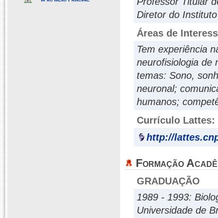
Professor Titular
Diretor do Institu
Áreas de Interes
Tem experiência na
neurofisiologia de
temas: Sono, sonh
neuronal; comunic
humanos; competê
Currículo Lattes:
http://lattes.c
Formação Acadê
GRADUAÇÃO
1989 - 1993: Biolo
Universidade de Br