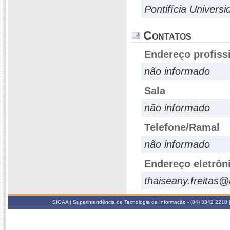
Pontifícia Univers
Contatos
Endereço profiss
não informado
Sala
não informado
Telefone/Ramal
não informado
Endereço eletrôn
thaiseany.freitas@
SIGAA | Superintendência de Tecnologia da Informação - (84) 3342 2210 