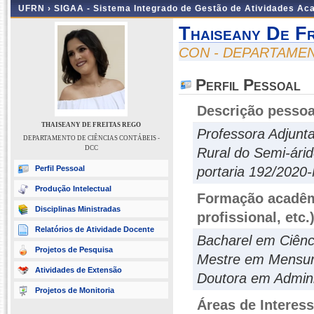
UFRN ›
SIGAA - Sistema Integrado de Gestão de Atividades A
Thaiseany De F
CON - DEPARTAMEN
Perfil Pessoal
Descrição pessoa
THAISEANY DE FREITAS REGO
Professora Adjunta
DEPARTAMENTO DE CIÊNCIAS CONTÁBEIS -
DCC
Rural do Semi-ári
Perfil Pessoal
portaria 192/2020
Produção Intelectual
Formação acadêmi
Disciplinas Ministradas
profissional, etc.
Relatórios de Atividade Docente
Bacharel em Ciênc
Projetos de Pesquisa
Mestre em Mensur
Atividades de Extensão
Doutora em Admini
Projetos de Monitoria
Áreas de Interes