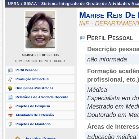
UFRN ›
SIGAA - Sistema Integrado de Gestão de Atividades A
Marise Reis De 
INF - DEPARTAMEN
Perfil Pessoal
Descrição pessoa
MARISE REIS DE FREITAS
não informada
DEPARTAMENTO DE INFECTOLOGIA
Formação acadêmi
Perfil Pessoal
profissional, etc.
Produção Intelectual
Disciplinas Ministradas
Médica
Especialista em do
Relatórios de Atividade Docente
Mestrado em Medic
Projetos de Pesquisa
Doutorado em Med
Atividades de Extensão
Projetos de Monitoria
Áreas de Interes
Educação médica; 
Ir ao Menu Principal