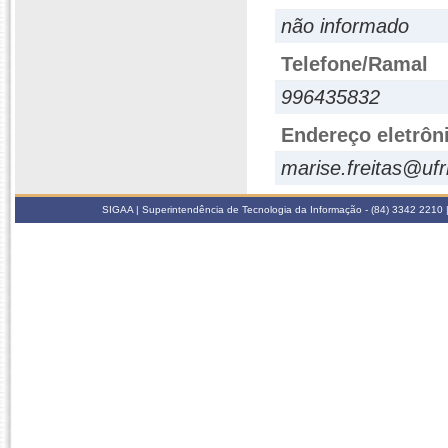
não informado
Telefone/Ramal
996435832
Endereço eletrôn
marise.freitas@ufr
SIGAA | Superintendência de Tecnologia da Informação - (84) 3342 2210 