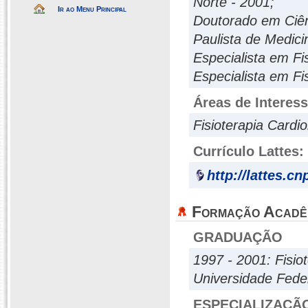
Norte - 2001;
Ir ao Menu Principal
Doutorado em Ciên
Paulista de Medic
Especialista em Fi
Especialista em Fi
Áreas de Interes
Fisioterapia Cardio
Currículo Lattes:
http://lattes.c
Formação Acadê
GRADUAÇÃO
1997 - 2001: Fisio
Universidade Fede
ESPECIALIZAÇÃ