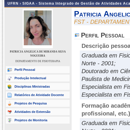
UFRN ›
SIGAA - Sistema Integrado de Gestão de Atividades A
Patricia Angeli
FST - DEPARTAMEN
Perfil Pessoal
Descrição pessoa
PATRICIA ANGELICA DE MIRANDA SILVA
Graduada em Fisio
NOGUEIRA
DEPARTAMENTO DE FISIOTERAPIA
Norte - 2001;
Perfil Pessoal
Doutorado em Ciên
Paulista de Medic
Produção Intelectual
Especialista em Fi
Disciplinas Ministradas
Especialista em F
Relatórios de Atividade Docente
Projetos de Pesquisa
Formação acadêmi
Atividades de Extensão
profissional, etc.
Projetos de Monitoria
Graduada em Fisio