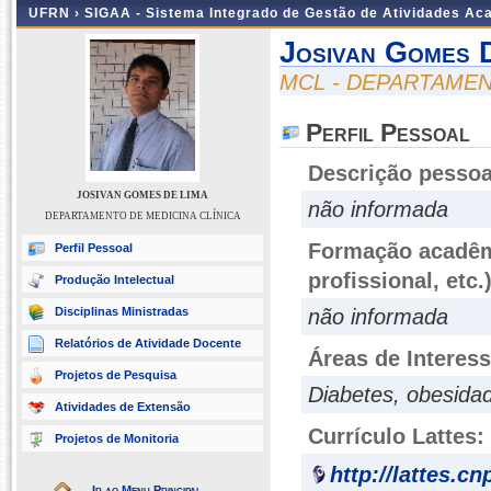
UFRN ›
SIGAA - Sistema Integrado de Gestão de Atividades A
Josivan Gomes 
MCL - DEPARTAMEN
Perfil Pessoal
Descrição pessoa
JOSIVAN GOMES DE LIMA
não informada
DEPARTAMENTO DE MEDICINA CLÍNICA
Formação acadêmi
Perfil Pessoal
profissional, etc.
Produção Intelectual
Disciplinas Ministradas
não informada
Relatórios de Atividade Docente
Áreas de Interes
Projetos de Pesquisa
Diabetes, obesidad
Atividades de Extensão
Currículo Lattes:
Projetos de Monitoria
http://lattes.c
Ir ao Menu Principal