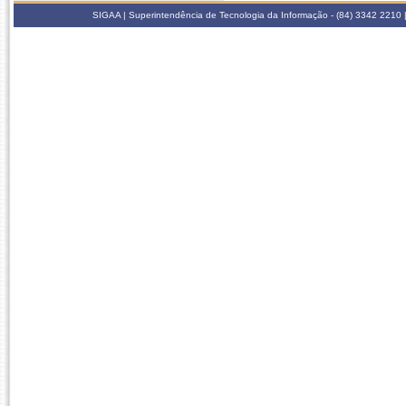
SIGAA | Superintendência de Tecnologia da Informação - (84) 3342 2210 