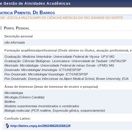
de Gestão de Atividades Acadêmicas
atricia Pimentel De Barros
DM - ESCOLA MULTICAMPI DE CIÊNCIAS MÉDICAS DO RIO GRANDE DO NORTE
Perfil Pessoal
Descrição pessoal
não informada
Formação acadêmica/profissional (Onde obteve os títulos, atuação profissional, et
Graduação: Medicina Veterinária- Universidade Federal de Viçosa- UFV/ MG
Graduação: Ciências Biológicas- Licenciatura- Universidade de Taubaté- UNITAU/SP
Mestrado: Microbiologia- Universidade Federal de minas Gerais- UFMG/ MG
Doutorado: Microbiologia/ Imunologia- ICT/UNESP/SP
Pos-Doutorado: Microbiologia/ Imunologia- ICT/UNESP/SP
Pos-Doutorado: Doenças Infecciosas na Alpert Medical School, Brown University, EUA
Áreas de Interesse
(áreas de interesse de ensino e pesquisa)
Microbiologia
Micologia (Gênero Candida)
Biofilme
Modelos experimentais Invertebrados e vertebrados
Biologia molecular (PCR realtime, Expressão gênica, sequenciamento)
Currículo Lattes:
http://lattes.cnpq.br/2802486281558128