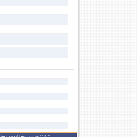
ufrn.br.sigaa11-producao
v4.20.5_7