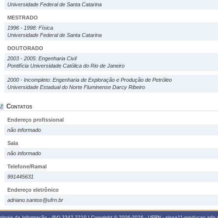
Universidade Federal de Santa Catarina
MESTRADO
1996 - 1998: Física
Universidade Federal de Santa Catarina
DOUTORADO
2003 - 2005: Engenharia Civil
Pontifícia Universidade Católica do Rio de Janeiro
2000 - Incompleto: Engenharia de Exploração e Produção de Petróleo
Universidade Estadual do Norte Fluminense Darcy Ribeiro
Contatos
Endereço profissional
não informado
Sala
não informado
Telefone/Ramal
991445631
Endereço eletrônico
adriano.santos@ufrn.br
logia da Informação - (84) 3342 2210 | Copyright © 2006-2026 - UFRN - sigaa11-producao.info.