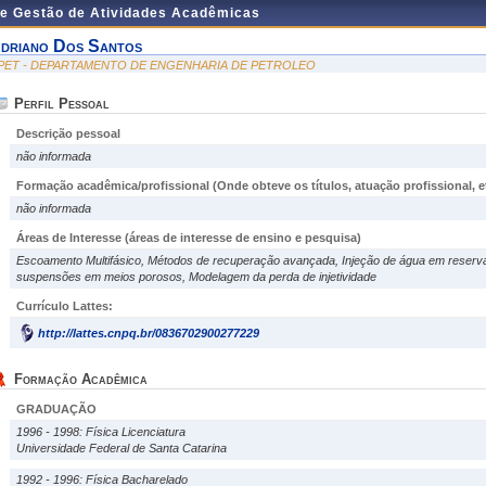
de Gestão de Atividades Acadêmicas
driano Dos Santos
PET - DEPARTAMENTO DE ENGENHARIA DE PETROLEO
Perfil Pessoal
Descrição pessoal
não informada
Formação acadêmica/profissional (Onde obteve os títulos, atuação profissional, et
não informada
Áreas de Interesse
(áreas de interesse de ensino e pesquisa)
Escoamento Multifásico, Métodos de recuperação avançada, Injeção de água em reservat
suspensões em meios porosos, Modelagem da perda de injetividade
Currículo Lattes:
http://lattes.cnpq.br/0836702900277229
Formação Acadêmica
GRADUAÇÃO
1996 - 1998: Física Licenciatura
Universidade Federal de Santa Catarina
1992 - 1996: Física Bacharelado