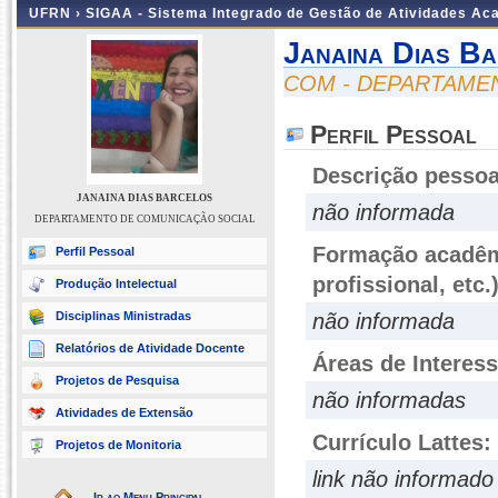
UFRN ›
SIGAA - Sistema Integrado de Gestão de Atividades A
Janaina Dias B
COM - DEPARTAME
Perfil Pessoal
Descrição pessoa
JANAINA DIAS BARCELOS
não informada
DEPARTAMENTO DE COMUNICAÇÃO SOCIAL
Formação acadêmi
Perfil Pessoal
profissional, etc.
Produção Intelectual
Disciplinas Ministradas
não informada
Relatórios de Atividade Docente
Áreas de Interes
Projetos de Pesquisa
não informadas
Atividades de Extensão
Currículo Lattes:
Projetos de Monitoria
link não informado
Ir ao Menu Principal