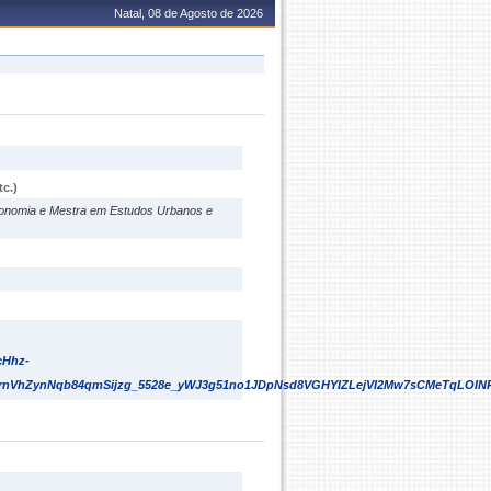
Natal, 08 de Agosto de 2026
c.)
conomia e Mestra em Estudos Urbanos e
cHhz-
UrnVhZynNqb84qmSijzg_5528e_yWJ3g51no1JDpNsd8VGHYIZLejVI2Mw7sCMeTqLOIN