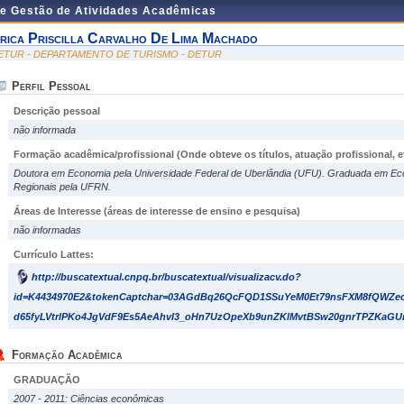
de Gestão de Atividades Acadêmicas
rica Priscilla Carvalho De Lima Machado
ETUR - DEPARTAMENTO DE TURISMO - DETUR
Perfil Pessoal
Descrição pessoal
não informada
Formação acadêmica/profissional (Onde obteve os títulos, atuação profissional, et
Doutora em Economia pela Universidade Federal de Uberlândia (UFU). Graduada em E
Regionais pela UFRN.
Áreas de Interesse
(áreas de interesse de ensino e pesquisa)
não informadas
Currículo Lattes:
http://buscatextual.cnpq.br/buscatextual/visualizacv.do?
id=K4434970E2&tokenCaptchar=03AGdBq26QcFQD1SSuYeM0Et79nsFXM8fQWZe
d65fyLVtrlPKo4JgVdF9Es5AeAhvI3_oHn7UzOpeXb9unZKlMvtBSw20gnrTPZKaG
Formação Acadêmica
GRADUAÇÃO
2007 - 2011: Ciências econômicas