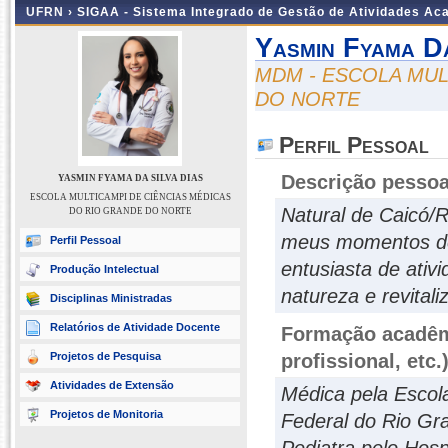
UFRN ›
SIGAA - Sistema Integrado de Gestão de Atividades A
Yasmin Fyama Da
MDM - ESCOLA MUL
DO NORTE
Perfil Pessoal
Descrição pessoa
YASMIN FYAMA DA SILVA DIAS
ESCOLA MULTICAMPI DE CIÊNCIAS MÉDICAS
Natural de Caicó/
DO RIO GRANDE DO NORTE
meus momentos de l
Perfil Pessoal
entusiasta de ativ
Produção Intelectual
natureza e revital
Disciplinas Ministradas
Relatórios de Atividade Docente
Formação acadêmi
Projetos de Pesquisa
profissional, etc.
Atividades de Extensão
Médica pela Escol
Projetos de Monitoria
Federal do Rio Gr