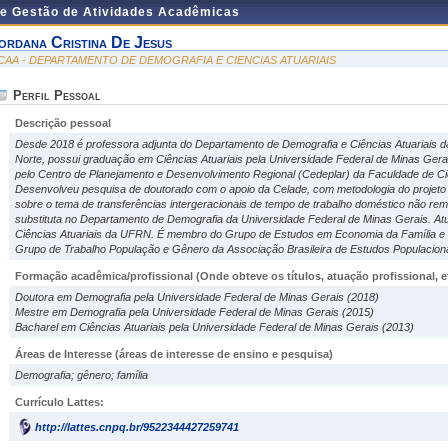
de Gestão de Atividades Acadêmicas
ordana Cristina De Jesus
CAA - DEPARTAMENTO DE DEMOGRAFIA E CIENCIAS ATUARIAIS
Perfil Pessoal
Descrição pessoal
Desde 2018 é professora adjunta do Departamento de Demografia e Ciências Atuariais d
Norte, possui graduação em Ciências Atuariais pela Universidade Federal de Minas Ger
pelo Centro de Planejamento e Desenvolvimento Regional (Cedeplar) da Faculdade de
Desenvolveu pesquisa de doutorado com o apoio da Celade, com metodologia do projeto 
sobre o tema de transferências intergeracionais de tempo de trabalho doméstico não rem
substituta no Departamento de Demografia da Universidade Federal de Minas Gerais. At
Ciências Atuariais da UFRN. É membro do Grupo de Estudos em Economia da Família 
Grupo de Trabalho População e Gênero da Associação Brasileira de Estudos Populaciona
Formação acadêmica/profissional (Onde obteve os títulos, atuação profissional, et
Doutora em Demografia pela Universidade Federal de Minas Gerais (2018)
Mestre em Demografia pela Universidade Federal de Minas Gerais (2015)
Bacharel em Ciências Atuariais pela Universidade Federal de Minas Gerais (2013)
Áreas de Interesse
(áreas de interesse de ensino e pesquisa)
Demografia; gênero; família
Currículo Lattes:
http://lattes.cnpq.br/9522344427259741