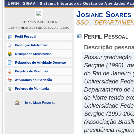
UFRN ›
SIGAA - Sistema Integrado de Gestão de Atividades A
Josiane Soares
SSO - DEPARTAMEN
JOSIANE SOARES SANTOS
DEPARTAMENTO DE SERVIÇO SOCIAL - DESSO
Perfil Pessoal
Perfil Pessoal
Produção Intelectual
Descrição pessoa
Disciplinas Ministradas
Possui graduação 
Relatórios de Atividade Docente
Sergipe (1996), me
Projetos de Pesquisa
do Rio de Janeiro
Atividades de Extensão
Universidade Feder
Departamento de S
Projetos de Monitoria
do Norte tendo exe
Ir ao Menu Principal
Universidade Fede
Sergipe (1999-200
(Associação Brasil
presidência regio