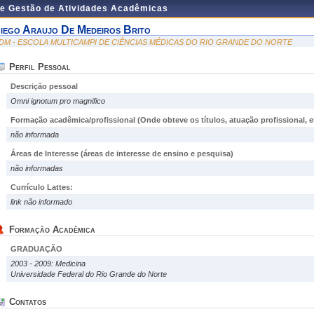
de Gestão de Atividades Acadêmicas
iego Araujo De Medeiros Brito
DM - ESCOLA MULTICAMPI DE CIÊNCIAS MÉDICAS DO RIO GRANDE DO NORTE
Perfil Pessoal
Descrição pessoal
Omni ignotum pro magnifico
Formação acadêmica/profissional (Onde obteve os títulos, atuação profissional, et
não informada
Áreas de Interesse
(áreas de interesse de ensino e pesquisa)
não informadas
Currículo Lattes:
link não informado
Formação Acadêmica
GRADUAÇÃO
2003 - 2009: Medicina
Universidade Federal do Rio Grande do Norte
Contatos