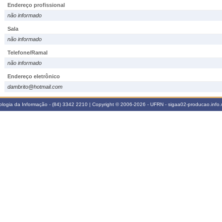
Endereço profissional
não informado
Sala
não informado
Telefone/Ramal
não informado
Endereço eletrônico
dambrito@hotmail.com
logia da Informação - (84) 3342 2210 | Copyright © 2006-2026 - UFRN - sigaa02-producao.info.