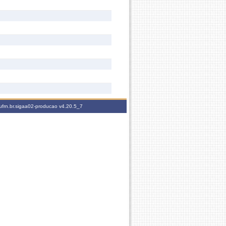
ufrn.br.sigaa02-producao
v4.20.5_7