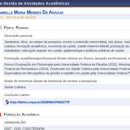
de Gestão de Atividades Acadêmicas
sabelle Maria Mendes De Araújo
EN - ESCOLA DE SAÚDE
Perfil Pessoal
Descrição pessoal
Sanitarista. Atua, no campo da pesquisa, ensino e extensão universitária, nas áreas: sa
coletiva, formação acadêmica, economia da saúde, saúde materno-infantil, promoção da
trabalhador, educação popular em saúde, epidemiologia e políticas públicas de saúde.
Formação acadêmica/profissional (Onde obteve os títulos, atuação profissional, et
Possui Graduação em Fisioterapia pela Universidade Federal da Paraíba (2011), Mestra
Federal de Pernambuco (2014), Doutorado em Saúde Coletiva pela Universidade Federal
Especialista em Micropolítica da gestão e trabalho em saúde pela Universidade Federal 
Áreas de Interesse
(áreas de interesse de ensino e pesquisa)
Saúde Coletiva
Currículo Lattes:
http://lattes.cnpq.br/1528461476652779
Formação Acadêmica
GRADUAÇÃO
2007 - 2011: FISIOTERAPIA