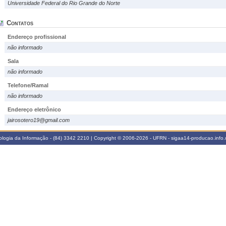
Universidade Federal do Rio Grande do Norte
Contatos
Endereço profissional
não informado
Sala
não informado
Telefone/Ramal
não informado
Endereço eletrônico
jairosotero19@gmail.com
logia da Informação - (84) 3342 2210 | Copyright © 2006-2026 - UFRN - sigaa14-producao.info.