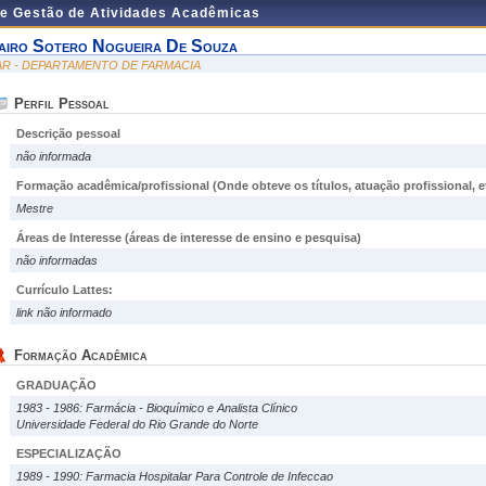
de Gestão de Atividades Acadêmicas
airo Sotero Nogueira De Souza
AR - DEPARTAMENTO DE FARMACIA
Perfil Pessoal
Descrição pessoal
não informada
Formação acadêmica/profissional (Onde obteve os títulos, atuação profissional, et
Mestre
Áreas de Interesse
(áreas de interesse de ensino e pesquisa)
não informadas
Currículo Lattes:
link não informado
Formação Acadêmica
GRADUAÇÃO
1983 - 1986: Farmácia - Bioquímico e Analista Clínico
Universidade Federal do Rio Grande do Norte
ESPECIALIZAÇÃO
1989 - 1990: Farmacia Hospitalar Para Controle de Infeccao