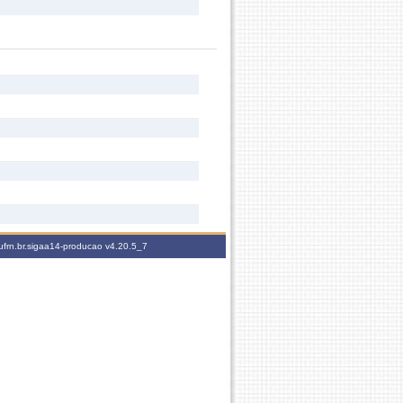
ufrn.br.sigaa14-producao
v4.20.5_7