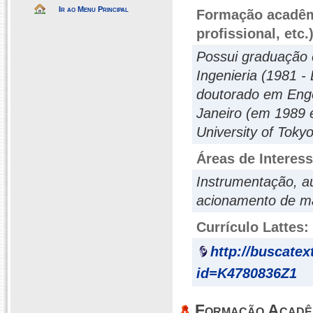
Ir ao Menu Principal
Formação acadêmi
profissional, etc.
Possui graduação 
Ingenieria (1981 -
doutorado em Enge
Janeiro (em 1989 
University of Toky
Áreas de Interes
Instrumentação, au
acionamento de m
Currículo Lattes:
http://buscatex
id=K4780836Z1
Formação Acadê