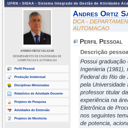
UFRN ›
SIGAA - Sistema Integrado de Gestão de Atividades A
Andres Ortiz S
DCA - DEPARTAME
AUTOMACAO
Perfil Pessoal
Descrição pessoa
ANDRES ORTIZ SALAZAR
DEPARTAMENTO DE ENGENHARIA DE
Possui graduação 
COMPUTACAO E AUTOMACAO
Ingenieria (1981),
Perfil Pessoal
Federal do Rio de 
Produção Intelectual
pela Universidade 
Disciplinas Ministradas
professor titular 
Relatórios de Atividade Docente
experiência na ár
Projetos de Pesquisa
Eletrônica de Proc
Atividades de Extensão
nos seguintes tema
Projetos de Monitoria
de potencia, acio