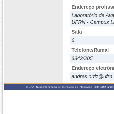
Endereço profiss
Laboratório de Av
UFRN - Campus La
Sala
6
Telefone/Ramal
3342/205
Endereço eletrôn
andres.ortiz@ufrn.
SIGAA | Superintendência de Tecnologia da Informação - (84) 3342 2210 