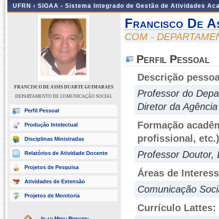
UFRN ›
SIGAA - Sistema Integrado de Gestão de Atividades A
Francisco De A
COM - DEPARTAME
Perfil Pessoal
Descrição pessoa
FRANCISCO DE ASSIS DUARTE GUIMARAES
Professor do Dep
DEPARTAMENTO DE COMUNICAÇÃO SOCIAL
Diretor da Agênc
Perfil Pessoal
Formação acadêmi
Produção Intelectual
profissional, etc.
Disciplinas Ministradas
Professor Doutor, 
Relatórios de Atividade Docente
Projetos de Pesquisa
Áreas de Interes
Atividades de Extensão
Comunicação Social
Projetos de Monitoria
Currículo Lattes:
Ir ao Menu Principal