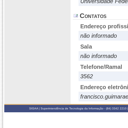
Universidade Fede
Contatos
Endereço profiss
não informado
Sala
não informado
Telefone/Ramal
3562
Endereço eletrôn
francisco.guimara
SIGAA | Superintendência de Tecnologia da Informação - (84) 3342 2210 