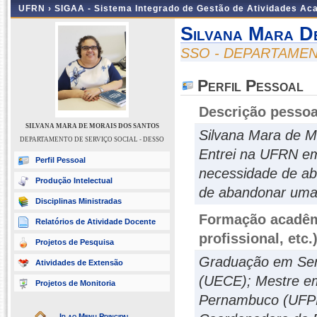
UFRN ›
SIGAA - Sistema Integrado de Gestão de Atividades A
Silvana Mara D
SSO - DEPARTAMEN
Perfil Pessoal
Descrição pessoa
SILVANA MARA DE MORAIS DOS SANTOS
Silvana Mara de M
DEPARTAMENTO DE SERVIÇO SOCIAL - DESSO
Entrei na UFRN em 
Perfil Pessoal
necessidade de ab
Produção Intelectual
de abandonar uma s
Disciplinas Ministradas
Formação acadêmi
Relatórios de Atividade Docente
profissional, etc.
Projetos de Pesquisa
Graduação em Serv
Atividades de Extensão
(UECE); Mestre em
Projetos de Monitoria
Pernambuco (UFPE
Ir ao Menu Principal