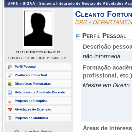
UFRN ›
SIGAA - Sistema Integrado de Gestão de Atividades A
Cleanto Fortun
DPR - DEPARTAMENT
Perfil Pessoal
Descrição pessoa
CLEANTO FORTUNATO DA SILVA
não informada
DEPARTAMENTO DE DIREITO PRIVADO - DIPRI
Formação acadêmi
Perfil Pessoal
profissional, etc.
Produção Intelectual
Disciplinas Ministradas
Mestre em Direito
Relatórios de Atividade Docente
Projetos de Pesquisa
Atividades de Extensão
Projetos de Monitoria
Áreas de Interes
Ir ao Menu Principal