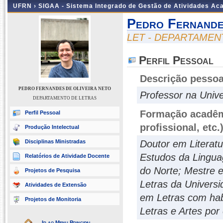
UFRN ›
SIGAA - Sistema Integrado de Gestão de Atividades A
Pedro Fernande
LET - DEPARTAMEN
Perfil Pessoal
Descrição pessoa
PEDRO FERNANDES DE OLIVEIRA NETO
Professor na Univ
DEPARTAMENTO DE LETRAS
Formação acadêmi
Perfil Pessoal
profissional, etc.
Produção Intelectual
Disciplinas Ministradas
Doutor em Litera
Estudos da Lingua
Relatórios de Atividade Docente
do Norte; Mestre 
Projetos de Pesquisa
Letras da Univers
Atividades de Extensão
em Letras com hab
Projetos de Monitoria
Letras e Artes por
Ir ao Menu Principal