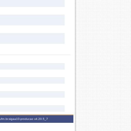
ufrn.br.sigaa10-producao
v4.20.5_7