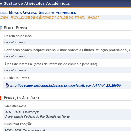
de Gestão de Atividades Acadêmicas
line Braga Galvao Silveira Fernandes
ACISA - FACULDADE DE CIÊNCIAS DA SAÚDE DO TRAIRI - FACISA
Perfil Pessoal
Descrição pessoal
não informada
Formação acadêmica/profissional (Onde obteve os títulos, atuação profissional, et
não informada
Áreas de Interesse
(áreas de interesse de ensino e pesquisa)
não informadas
Currículo Lattes:
http://buscatextual.cnpq.br/buscatextual/visualizacv.do?id=K4231180U9
Formação Acadêmica
GRADUAÇÃO
2002 - 2007: Fisioterapia
Universidade Federal do Rio Grande do Norte
ESPECIALIZAÇÃO
2007 - 2009: Terapia Manual