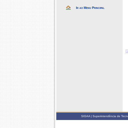
Ir ao Menu Principal
SIGAA | Superintendência de Tecno