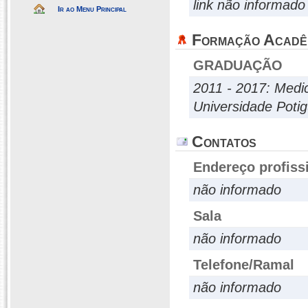
link não informado
Ir ao Menu Principal
Formação Acadê
GRADUAÇÃO
2011 - 2017: Medi
Universidade Poti
Contatos
Endereço profiss
não informado
Sala
não informado
Telefone/Ramal
não informado