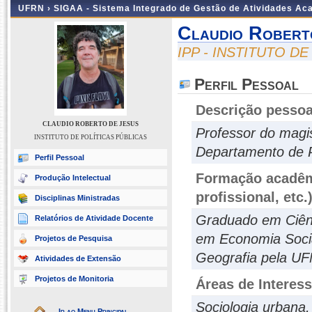
UFRN ›
SIGAA - Sistema Integrado de Gestão de Atividades A
Claudio Robert
IPP - INSTITUTO D
Perfil Pessoal
Descrição pessoa
CLAUDIO ROBERTO DE JESUS
Professor do magis
INSTITUTO DE POLÍTICAS PÚBLICAS
Departamento de P
Perfil Pessoal
Formação acadêmi
Produção Intelectual
profissional, etc.
Disciplinas Ministradas
Graduado em Ciênc
Relatórios de Atividade Docente
em Economia Soci
Projetos de Pesquisa
Geografia pela U
Atividades de Extensão
Projetos de Monitoria
Áreas de Interes
Sociologia urbana,
Ir ao Menu Principal