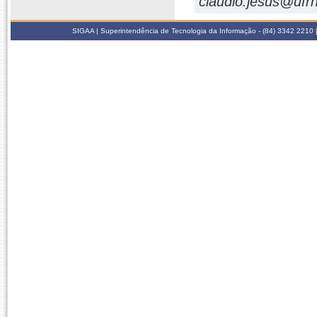
claudio.jesus@ufrn
SIGAA | Superintendência de Tecnologia da Informação - (84) 3342 2210 