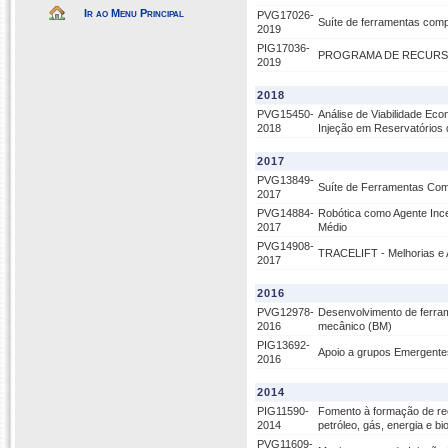
Ir ao Menu Principal
PVG17026-
Suíte de ferramentas compu
2019
PIG17036-
PROGRAMA DE RECURS
2019
2018
PVG15450-
Análise de Viabilidade Ec
2018
Injeção em Reservatórios
2017
PVG13849-
Suíte de Ferramentas Compu
2017
PVG14884-
Robótica como Agente Ince
2017
Médio
PVG14908-
TRACELIFT - Melhorias e
2017
2016
PVG12978-
Desenvolvimento de ferra
2016
mecânico (BM)
PIG13692-
Apoio a grupos Emergent
2016
2014
PIG11590-
Fomento à formação de re
2014
petróleo, gás, energia e b
PVG11609-