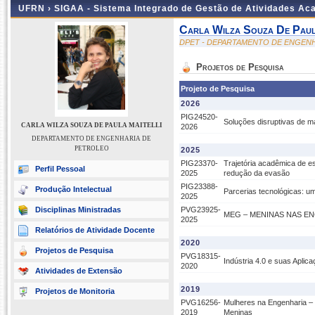
UFRN ›
SIGAA - Sistema Integrado de Gestão de Atividades A
Carla Wilza Souza De Paul
DPET - DEPARTAMENTO DE ENGEN
Projetos de Pesquisa
Projeto de Pesquisa
2026
PIG24520-
Soluções disruptivas de m
CARLA WILZA SOUZA DE PAULA MAITELLI
2026
DEPARTAMENTO DE ENGENHARIA DE
PETROLEO
2025
PIG23370-
Trajetória acadêmica de e
Perfil Pessoal
2025
redução da evasão
PIG23388-
Produção Intelectual
Parcerias tecnológicas: u
2025
Disciplinas Ministradas
PVG23925-
MEG – MENINAS NAS E
2025
Relatórios de Atividade Docente
2020
Projetos de Pesquisa
PVG18315-
Indústria 4.0 e suas Aplic
2020
Atividades de Extensão
2019
Projetos de Monitoria
PVG16256-
Mulheres na Engenharia – 
2019
Meninas