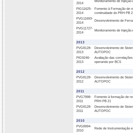
Monitoramento de Injeção 
2014
PIG11625-
Fomento à Formação de re
2014
continuidade do PRH-PB 2
PVG11693-
Desenvolvimento de Ferram
2014
PVG11727-
Monitoramento de Injeção 
2014
2013
PVG8128-
Desenvolvimento de Sistem
2013
AUTOPOC
PIG9246-
Avaliação das correlações 
2013
operando por BCS
2012
PVG8128-
Desenvolvimento de Sistem
2012
AUTOPOC
2011
PVG7998-
Fomento à formação de re
2011
PRH-PB 21
PVG8128-
Desenvolvimento de Sistem
2011
AUTOPOC
2010
PVG8994-
Rede de Instrumentação e 
2010