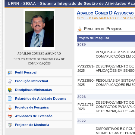
UFRN ›
SIGAA - Sistema Integrado de Gestão de Atividades A
Adaildo Gomes D Assuncao
DCO - DEPARTAMENTO DE ENGENH
Projetos de Pesquisa
Projeto de Pesquisa
2025
PESQUISAS EM SISTEM
ADAILDO GOMES D ASSUNCAO
COM APLICAÇÕES EM 5
DEPARTAMENTO DE ENGENHARIA DE
COMUNICAÇÕES
PVG23371-
DESENVOLVIMENTO DE
2025
APLICAÇÕES EM SENSOR
Perfil Pessoal
PVG23890-
PESQUISAS EM SISTEM
Produção Intelectual
2025
COM APLICAÇÕES EM 5
Disciplinas Ministradas
2023
Relatórios de Atividade Docente
DESENVOLVIMENTO DE 
PVG21731-
COMPACTOS PARA APLI
Projetos de Pesquisa
2023
DETERMINAÇÃO DE CAR
Atividades de Extensão
2022
Projetos de Monitoria
DISPOSITIVOS E CIRC
MILIMÉTRICAS E TERAH