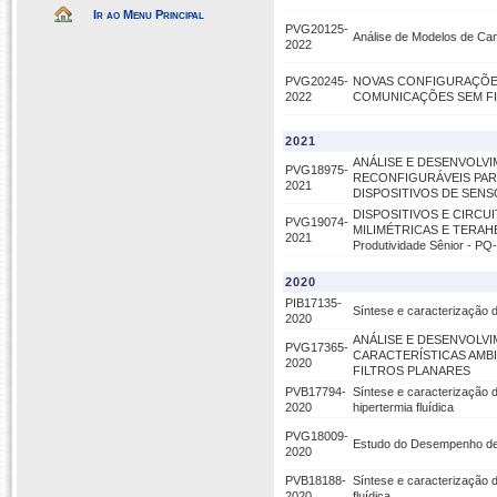
Ir ao Menu Principal
PVG20125-
Análise de Modelos de C
2022
PVG20245-
NOVAS CONFIGURAÇÕES
2022
COMUNICAÇÕES SEM FI
2021
ANÁLISE E DESENVOLV
PVG18975-
RECONFIGURÁVEIS PAR
2021
DISPOSITIVOS DE SEN
DISPOSITIVOS E CIRC
PVG19074-
MILIMÉTRICAS E TERAHER
2021
Produtividade Sênior - PQ
2020
PIB17135-
Síntese e caracterização d
2020
ANÁLISE E DESENVOLV
PVG17365-
CARACTERÍSTICAS AMBI
2020
FILTROS PLANARES
PVB17794-
Síntese e caracterização 
2020
hipertermia fluídica
PVG18009-
Estudo do Desempenho de
2020
PVB18188-
Síntese e caracterização 
2020
fluídica.