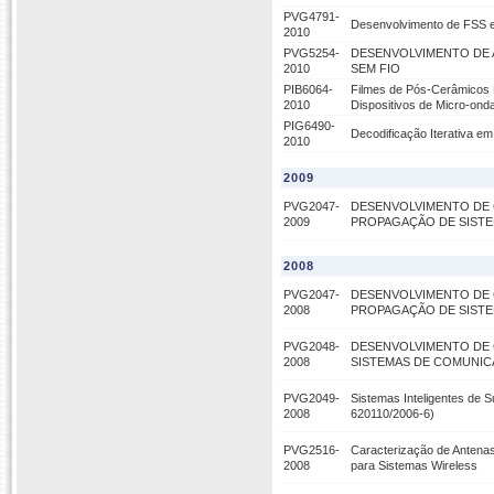
PVG4791-
Desenvolvimento de FSS e
2010
PVG5254-
DESENVOLVIMENTO DE 
2010
SEM FIO
PIB6064-
Filmes de Pós-Cerâmicos E
2010
Dispositivos de Micro-on
PIG6490-
Decodificação Iterativa e
2010
2009
PVG2047-
DESENVOLVIMENTO DE 
2009
PROPAGAÇÃO DE SISTEMA
2008
PVG2047-
DESENVOLVIMENTO DE 
2008
PROPAGAÇÃO DE SISTEMA
PVG2048-
DESENVOLVIMENTO DE 
2008
SISTEMAS DE COMUNICAÇÕE
PVG2049-
Sistemas Inteligentes de S
2008
620110/2006-6)
PVG2516-
Caracterização de Antenas
2008
para Sistemas Wireless