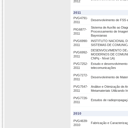
2012
2011
PVG4791-
Desenvolvimento de FSS e
2011
Sistema de Auxílio ao Di
PIG6877-
Processamento de Imagens 
2011
Bayesianas
PVG6990-
INSTITUTO NACIONAL D
2011
SISTEMAS DE COMUNICAÇ
DESENVOLVIMENTO DE 
PVG6992-
MODERNOS DE COMUNICAÇÕ
2011
CNPq - Nível 1A)
PVG7252-
Estudo e desenvolvimento 
2011
telecomunicações
PVG7272-
Desenvolvimento de Mater
2011
PVG7547-
Análise e Otimização de A
2011
Metamateriais Utilizando I
PVG7726-
Estudos de radiopropagaç
2011
2010
PVG4639-
Fabricação e Caracteriza
2010