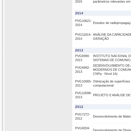
2015
parâmetros relevantes em 
2014
PVG10621-
Estudos de radiopropagaç
2014
PVG11814-
ANÁLISE DA CAPACIDADE 
2014
GERAÇÃO
2013
PVG6990-
INSTITUTO NACIONAL D
2013
SISTEMAS DE COMUNICAÇ
DESENVOLVIMENTO DE 
PVG6992-
MODERNOS DE COMUNICAÇÕ
2013
CNPq - Nível 1A)
PVG10065-
Otimização de superfícies s
2013
computacional
PVG10098-
PROJETO E ANÁLISE DE
2013
2012
PVG7272-
Desenvolvimento de Mater
2012
PVG8204-
Desenvolvimento de Disposit