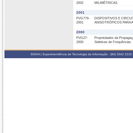
2002
MILIMÉTRICAS
2001
PVG779-
DISPOSITIVOS E CIRC
2001
ANISOTRÓPICOS PARA 
2000
PVG27-
Propriedades da Propagaç
2000
Seletivas de Frequências
SIGAA | Superintendência de Tecnologia da Informação - (84) 3342 2210 