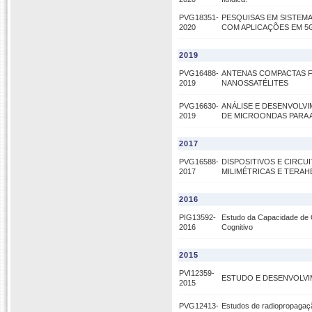
PVG18351-
PESQUISAS EM SISTEM
2020
COM APLICAÇÕES EM 5
2019
PVG16488-
ANTENAS COMPACTAS F
2019
NANOSSATÉLITES
PVG16630-
ANÁLISE E DESENVOLV
2019
DE MICROONDAS PARA 
2017
PVG16588-
DISPOSITIVOS E CIRC
2017
MILIMÉTRICAS E TERAH
2016
PIG13592-
Estudo da Capacidade de 
2016
Cognitivo
2015
PVI12359-
ESTUDO E DESENVOLV
2015
PVG12413-
Estudos de radiopropagaçã