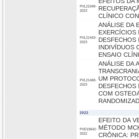
EFEITOS DA
PVL21048-
RECUPERAÇÃ
2023
CLÍNICO CO
ANÁLISE DA 
EXERCÍCIOS
PVL21443-
DESFECHOS D
2023
INDIVÍDUOS 
ENSAIO CLÍ
ANÁLISE DA 
TRANSCRANI
UM PROTOCO
PVL21468-
2023
DESFECHOS D
COM OSTEOA
RANDOMIZAD
2022
EFEITO DA V
MÉTODO MCK
PVD19642-
2022
CRÔNICA: P