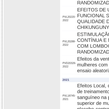
RANDOMIZA
EFEITOS DE
FUNCIONAL S
PVL20220-
2022
QUALIDADE 
CHIKUNGUNY
ESTIMULAÇÃ
CONTÍNUA E 
PVL20288-
2022
COM LOMBOCI
RANDOMIZAD
Efeitos da ven
PVD20326-
mulheres com o
2022
ensaio aleator
2021
Efeitos Local,
de treinamento
PVL18745-
sanguíneo na
2021
superior de mu