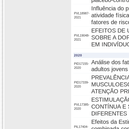
placebo-contro
Influência do 
PVL18987-
atividade físic
2021
fatores de ris
EFEITOS DE
PVL19048-
SOBRE A DOR
2021
EM INDIVÍD
2020
Análise dos fa
PID17155-
2020
adultos jovens
PREVALÊNCI
PID17339-
MUSCULOESQ
2020
ATENÇÃO PR
ESTIMULAÇÃ
PVL17385-
CONTÍNUA E 
2020
DIFERENTES
Efeitos da Est
PIL17404-
combinada com