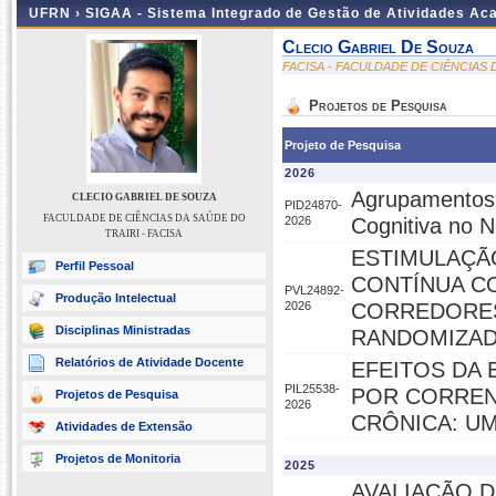
UFRN ›
SIGAA - Sistema Integrado de Gestão de Atividades A
Clecio Gabriel De Souza
FACISA - FACULDADE DE CIÊNCIAS 
Projetos de Pesquisa
Projeto de Pesquisa
2026
Agrupamentos 
CLECIO GABRIEL DE SOUZA
PID24870-
FACULDADE DE CIÊNCIAS DA SAÚDE DO
2026
Cognitiva no N
TRAIRI - FACISA
ESTIMULAÇÃ
Perfil Pessoal
CONTÍNUA C
PVL24892-
Produção Intelectual
2026
CORREDORES
Disciplinas Ministradas
RANDOMIZA
Relatórios de Atividade Docente
EFEITOS DA
PIL25538-
POR CORREN
Projetos de Pesquisa
2026
CRÔNICA: U
Atividades de Extensão
Projetos de Monitoria
2025
AVALIAÇÃO D