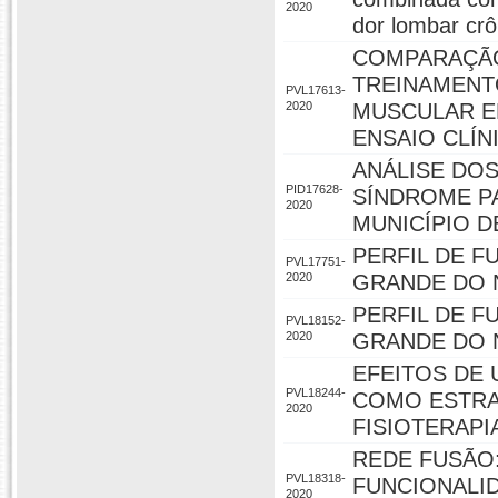
2020
dor lombar crô
COMPARAÇÃO
TREINAMENT
PVL17613-
2020
MUSCULAR E
ENSAIO CLÍ
ANÁLISE DO
PID17628-
SÍNDROME P
2020
MUNICÍPIO D
PERFIL DE F
PVL17751-
2020
GRANDE DO 
PERFIL DE F
PVL18152-
2020
GRANDE DO 
EFEITOS DE
PVL18244-
COMO ESTRA
2020
FISIOTERAPI
REDE FUSÃO:
PVL18318-
FUNCIONALID
2020