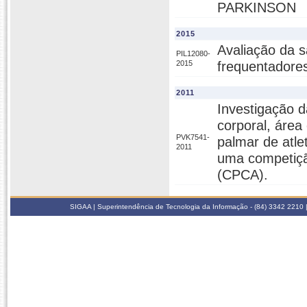
PARKINSON
2015
Avaliação da s
PIL12080-
2015
frequentadore
2011
Investigação 
corporal, área
PVK7541-
palmar de atle
2011
uma competição
(CPCA).
SIGAA | Superintendência de Tecnologia da Informação - (84) 3342 2210 