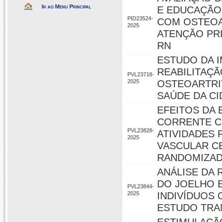
Ir ao Menu Principal
E EDUCAÇÃO
PID23524-
COM OSTEOA
2025
ATENÇÃO PRI
RN
ESTUDO DA 
REABILITAÇ
PVL23718-
2025
OSTEOARTRIT
SAÚDE DA CI
EFEITOS DA
CORRENTE C
PVL23828-
ATIVIDADES 
2025
VASCULAR CE
RANDOMIZA
ANÁLISE DA
DO JOELHO E
PVL23844-
2025
INDIVÍDUOS
ESTUDO TRA