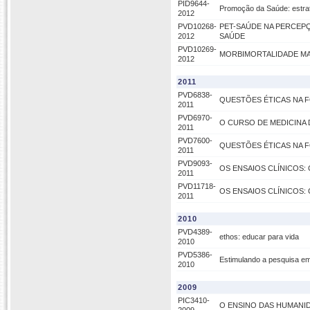
PID9644-
Promoção da Saúde: estrat
2012
PVD10268-
PET-SAÚDE NA PERCEP
2012
SAÚDE
PVD10269-
MORBIMORTALIDADE MATER
2012
2011
PVD6838-
QUESTÕES ÉTICAS NA 
2011
PVD6970-
O CURSO DE MEDICINA 
2011
PVD7600-
QUESTÕES ÉTICAS NA 
2011
PVD9093-
OS ENSAIOS CLÍNICOS:
2011
PVD11718-
OS ENSAIOS CLÍNICOS:
2011
2010
PVD4389-
ethos: educar para vida
2010
PVD5386-
Estimulando a pesquisa e
2010
2009
PIC3410-
O ENSINO DAS HUMANI