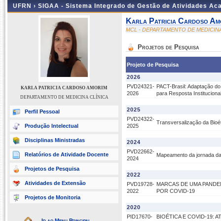
UFRN ›
SIGAA - Sistema Integrado de Gestão de Atividades A
Karla Patricia Cardoso Am
MCL - DEPARTAMENTO DE MEDICINA
Projetos de Pesquisa
Projeto de Pesquisa
2026
PVD24321-
PACT-Brasil: Adaptação do
KARLA PATRICIA CARDOSO AMORIM
2026
para Resposta Instituciona
DEPARTAMENTO DE MEDICINA CLÍNICA
2025
Perfil Pessoal
PVD24322-
Transversalização da Bioé
Produção Intelectual
2025
Disciplinas Ministradas
2024
PVD22662-
Relatórios de Atividade Docente
Mapeamento da jornada da
2024
Projetos de Pesquisa
2022
Atividades de Extensão
PVD19728-
MARCAS DE UMA PANDEM
2022
POR COVID-19
Projetos de Monitoria
2020
PID17670-
BIOÉTICA E COVID-19:
Ir ao Menu Principal