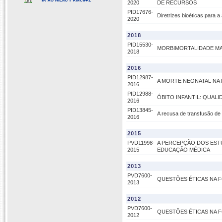
2020
DE RECURSOS
PID17676-
Diretrizes bioéticas para
2020
2018
PID15530-
MORBIMORTALIDADE MAT
2018
2016
PID12987-
A MORTE NEONATAL NA
2016
PID12988-
ÓBITO INFANTIL: QUAL
2016
PID13845-
A recusa de transfusão de
2016
2015
PVD11998-
A PERCEPÇÃO DOS ESTU
2015
EDUCAÇÃO MÉDICA
2013
PVD7600-
QUESTÕES ÉTICAS NA 
2013
2012
PVD7600-
QUESTÕES ÉTICAS NA 
2012