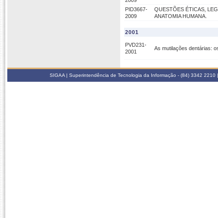
2009
PID3667-
QUESTÕES ÉTICAS, LEG
2009
ANATOMIA HUMANA.
2001
PVD231-
As mutilações dentárias: o
2001
SIGAA | Superintendência de Tecnologia da Informação - (84) 3342 2210 