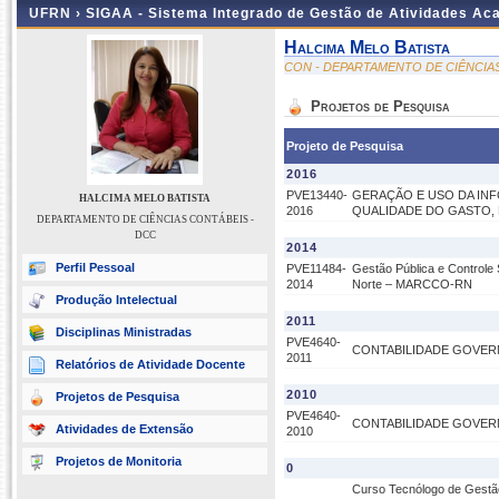
UFRN ›
SIGAA - Sistema Integrado de Gestão de Atividades A
Halcima Melo Batista
CON - DEPARTAMENTO DE CIÊNCIA
Projetos de Pesquisa
Projeto de Pesquisa
2016
PVE13440-
GERAÇÃO E USO DA IN
HALCIMA MELO BATISTA
2016
QUALIDADE DO GASTO,
DEPARTAMENTO DE CIÊNCIAS CONTÁBEIS -
DCC
2014
Perfil Pessoal
PVE11484-
Gestão Pública e Controle
2014
Norte – MARCCO-RN
Produção Intelectual
2011
Disciplinas Ministradas
PVE4640-
CONTABILIDADE GOVERN
2011
Relatórios de Atividade Docente
2010
Projetos de Pesquisa
PVE4640-
CONTABILIDADE GOVERN
Atividades de Extensão
2010
Projetos de Monitoria
0
Curso Tecnólogo de Gestã