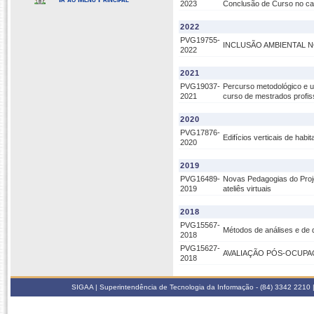
2023
Conclusão de Curso no cam
2022
PVG19755-
INCLUSÃO AMBIENTAL 
2022
2021
PVG19037-
Percurso metodológico e u
2021
curso de mestrados profiss
2020
PVG17876-
Edifícios verticais de hab
2020
2019
PVG16489-
Novas Pedagogias do Projet
2019
ateliês virtuais
2018
PVG15567-
Métodos de análises e de 
2018
PVG15627-
AVALIAÇÃO PÓS-OCUPAÇ
2018
SIGAA | Superintendência de Tecnologia da Informação - (84) 3342 2210 