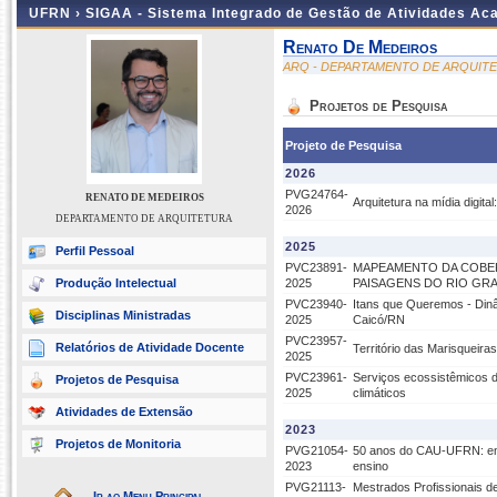
UFRN ›
SIGAA - Sistema Integrado de Gestão de Atividades A
Renato De Medeiros
ARQ - DEPARTAMENTO DE ARQUIT
Projetos de Pesquisa
Projeto de Pesquisa
2026
PVG24764-
RENATO DE MEDEIROS
Arquitetura na mídia digita
2026
DEPARTAMENTO DE ARQUITETURA
2025
Perfil Pessoal
PVC23891-
MAPEAMENTO DA COBER
Produção Intelectual
2025
PAISAGENS DO RIO GR
PVC23940-
Itans que Queremos - Dinâm
Disciplinas Ministradas
2025
Caicó/RN
PVC23957-
Relatórios de Atividade Docente
Território das Marisqueira
2025
PVC23961-
Serviços ecossistêmicos 
Projetos de Pesquisa
2025
climáticos
Atividades de Extensão
2023
Projetos de Monitoria
PVG21054-
50 anos do CAU-UFRN: eme
2023
ensino
PVG21113-
Mestrados Profissionais de
Ir ao Menu Principal