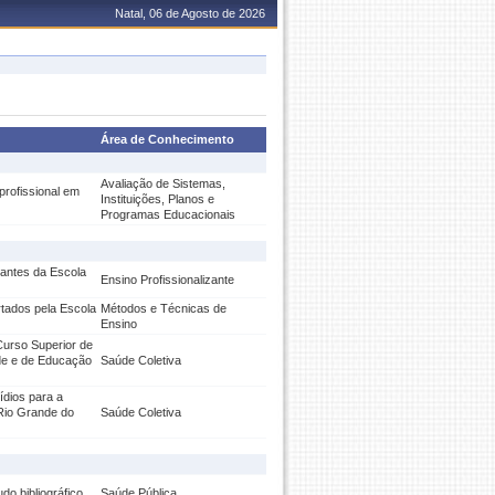
Natal, 06 de Agosto de 2026
Área de Conhecimento
Avaliação de Sistemas,
profissional em
Instituições, Planos e
Programas Educacionais
dantes da Escola
Ensino Profissionalizante
rtados pela Escola
Métodos e Técnicas de
Ensino
Curso Superior de
úde e de Educação
Saúde Coletiva
ídios para a
 Rio Grande do
Saúde Coletiva
o bibliográfico.
Saúde Pública