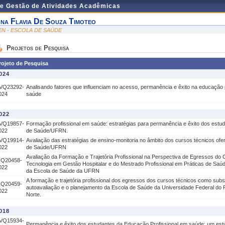
de Gestão de Atividades Acadêmicas
na Flavia De Souza Timoteo
EN - ESCOLA DE SAÚDE
Projetos de Pesquisa
rojeto de Pesquisa
024
VQ23292-
Analisando fatores que influenciam no acesso, permanência e êxito na educação 
024
saúde
022
VQ19857-
Formação profissional em saúde: estratégias para permanência e êxito dos estu
022
de Saúde/UFRN.
VQ19914-
Avaliação das estratégias de ensino-monitoria no âmbito dos cursos técnicos ofe
022
de Saúde/UFRN
Avaliação da Formação e Trajetória Profissional na Perspectiva de Egressos do 
IQ20458-
Tecnologia em Gestão Hospitalar e do Mestrado Profissional em Práticas de Sa
022
da Escola de Saúde da UFRN
A formação e trajetória profissional dos egressos dos cursos técnicos como subs
IQ20459-
autoavaliação e o planejamento da Escola de Saúde da Universidade Federal do
022
Norte.
018
VQ15934-
Permanência e êxito dos estudantes da Educação Profissional em saúde: um estud