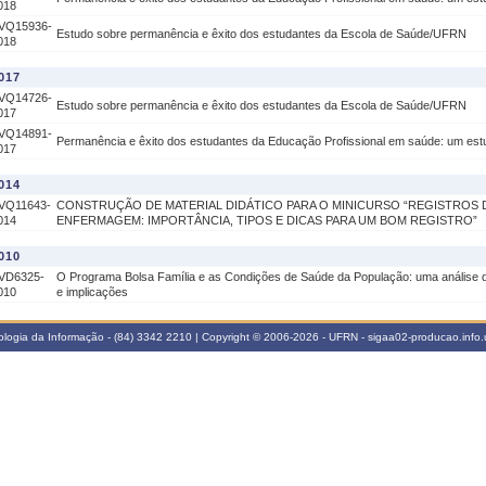
018
VQ15936-
Estudo sobre permanência e êxito dos estudantes da Escola de Saúde/UFRN
018
017
VQ14726-
Estudo sobre permanência e êxito dos estudantes da Escola de Saúde/UFRN
017
VQ14891-
Permanência e êxito dos estudantes da Educação Profissional em saúde: um estud
017
014
VQ11643-
CONSTRUÇÃO DE MATERIAL DIDÁTICO PARA O MINICURSO “REGISTROS 
014
ENFERMAGEM: IMPORTÂNCIA, TIPOS E DICAS PARA UM BOM REGISTRO”
010
VD6325-
O Programa Bolsa Família e as Condições de Saúde da População: uma análise d
010
e implicações
logia da Informação - (84) 3342 2210 | Copyright © 2006-2026 - UFRN - sigaa02-producao.info.