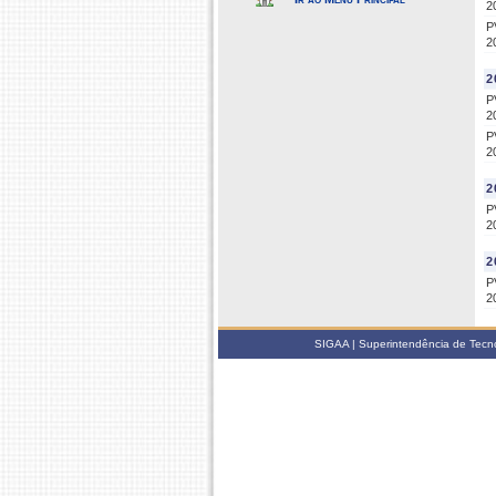
2
P
2
2
P
2
P
2
2
P
2
2
P
2
SIGAA | Superintendência de Tecno