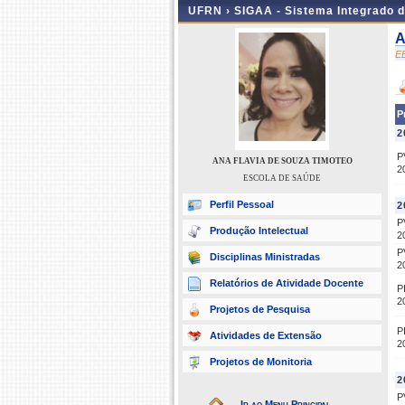
UFRN ›
SIGAA - Sistema Integrado 
A
E
P
2
P
ANA FLAVIA DE SOUZA TIMOTEO
2
ESCOLA DE SAÚDE
Perfil Pessoal
2
P
Produção Intelectual
2
P
Disciplinas Ministradas
2
Relatórios de Atividade Docente
P
2
Projetos de Pesquisa
P
Atividades de Extensão
2
Projetos de Monitoria
2
P
Ir ao Menu Principal