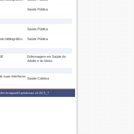
Saúde Pública
Saúde Pública
o bibliográfico.
Saúde Pública
DE
Enfermagem em Saúde do
Adulto e do Idoso
e suas interfaces
Saúde Coletiva
ufrn.br.sigaa02-producao
v4.20.5_7