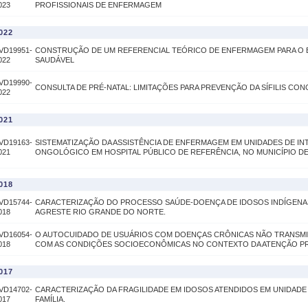
023
PROFISSIONAIS DE ENFERMAGEM
022
VD19951-
CONSTRUÇÃO DE UM REFERENCIAL TEÓRICO DE ENFERMAGEM PARA O
022
SAUDÁVEL
VD19990-
CONSULTA DE PRÉ-NATAL: LIMITAÇÕES PARA PREVENÇÃO DA SÍFILIS CON
022
021
VD19163-
SISTEMATIZAÇÃO DA ASSISTÊNCIA DE ENFERMAGEM EM UNIDADES DE IN
021
ONGOLÓGICO EM HOSPITAL PÚBLICO DE REFERÊNCIA, NO MUNICÍPIO DE
018
VD15744-
CARACTERIZAÇÃO DO PROCESSO SAÚDE-DOENÇA DE IDOSOS INDÍGENA
018
AGRESTE RIO GRANDE DO NORTE.
VD16054-
O AUTOCUIDADO DE USUÁRIOS COM DOENÇAS CRÔNICAS NÃO TRANSMIS
018
COM AS CONDIÇÕES SOCIOECONÔMICAS NO CONTEXTO DA ATENÇÃO PR
017
VD14702-
CARACTERIZAÇÃO DA FRAGILIDADE EM IDOSOS ATENDIDOS EM UNIDADE 
017
FAMÍLIA.