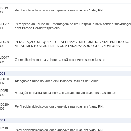
ID519-
Perfil epidemiológico do idoso que vive nas ruas em Natal, RN.
003
VD632-
Percepção da Equipe de Enfermagem de um Hospital Público sobre a sua Atuação
003
com Parada Cardiorrespiratória
VD650-
PERCEPÇÃO DA EQUIPE DE ENFERMAGEM DE UM HOSPITAL PÚBLICO SOB
003
ATENDIMENTO A PACIENTES COM PARADA CARDIORRESPIRATÓRIA
VD947-
O envelhecimento e a velhice na visão de jovens secundaristas
003
002
VD110-
Atenção à Saúde do Idoso em Unidades Básicas de Saúde
002
ID255-
A relação do capital social com a qualidade de vida das pessoas idosas
002
ID519-
Perfil epidemiológico do idoso que vive nas ruas em Natal, RN.
002
001
ID519-
Perfil epidemiológico do idoso que vive nas ruas em Natal, RN.