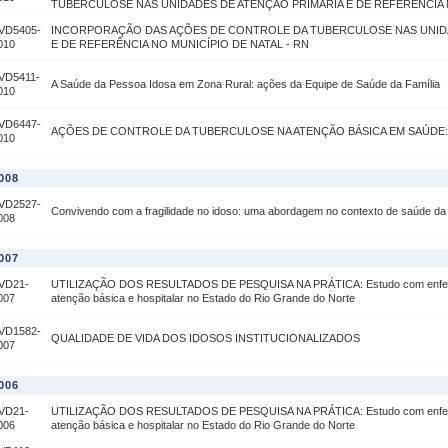
TUBERCULOSE NAS UNIDADES DE ATENÇÃO PRIMÁRIA E DE REFERÊNCIA N
VD5405-
INCORPORAÇÃO DAS AÇÕES DE CONTROLE DA TUBERCULOSE NAS UNID
010
E DE REFERÊNCIA NO MUNICÍPIO DE NATAL - RN
VD5411-
A Saúde da Pessoa Idosa em Zona Rural: ações da Equipe de Saúde da Família
010
VD6447-
AÇÕES DE CONTROLE DA TUBERCULOSE NA ATENÇÃO BÁSICA EM SAÚDE:
010
008
VD2527-
Convivendo com a fragilidade no idoso: uma abordagem no contexto de saúde da f
008
007
VD21-
UTILIZAÇÃO DOS RESULTADOS DE PESQUISA NA PRÁTICA: Estudo com enferme
007
atenção básica e hospitalar no Estado do Rio Grande do Norte
VD1582-
QUALIDADE DE VIDA DOS IDOSOS INSTITUCIONALIZADOS
007
006
VD21-
UTILIZAÇÃO DOS RESULTADOS DE PESQUISA NA PRÁTICA: Estudo com enferme
006
atenção básica e hospitalar no Estado do Rio Grande do Norte