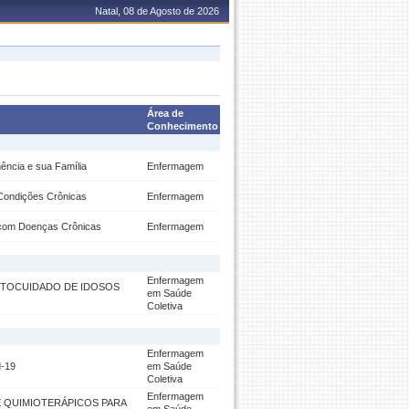
Natal, 08 de Agosto de 2026
Área de
Conhecimento
ncia e sua Família
Enfermagem
 Condições Crônicas
Enfermagem
s com Doenças Crônicas
Enfermagem
Enfermagem
AUTOCUIDADO DE IDOSOS
em Saúde
Coletiva
Enfermagem
d-19
em Saúde
Coletiva
Enfermagem
 QUIMIOTERÁPICOS PARA