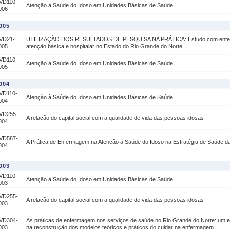
VD110-
Atenção à Saúde do Idoso em Unidades Básicas de Saúde
006
005
VD21-
UTILIZAÇÃO DOS RESULTADOS DE PESQUISA NA PRÁTICA: Estudo com enferme
005
atenção básica e hospitalar no Estado do Rio Grande do Norte
VD110-
Atenção à Saúde do Idoso em Unidades Básicas de Saúde
005
004
VD110-
Atenção à Saúde do Idoso em Unidades Básicas de Saúde
004
VD255-
A relação do capital social com a qualidade de vida das pessoas idosas
004
VD587-
A Prática de Enfermagem na Atenção á Saúde do Idoso na Estratégia de Saúde da
004
003
VD110-
Atenção à Saúde do Idoso em Unidades Básicas de Saúde
003
VD255-
A relação do capital social com a qualidade de vida das pessoas idosas
003
VD304-
As práticas de enfermagem nos serviços de saúde no Rio Grande do Norte: um est
003
na reconstrução dos modelos teóricos e práticos do cuidar na enfermagem.