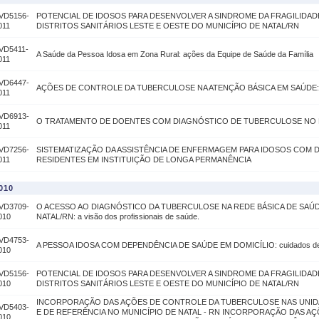
VD5156-
POTENCIAL DE IDOSOS PARA DESENVOLVER A SINDROME DA FRAGILIDAD
011
DISTRITOS SANITÁRIOS LESTE E OESTE DO MUNICÍPIO DE NATAL/RN
VD5411-
A Saúde da Pessoa Idosa em Zona Rural: ações da Equipe de Saúde da Família
011
VD6447-
AÇÕES DE CONTROLE DA TUBERCULOSE NA ATENÇÃO BÁSICA EM SAÚDE:
011
VD6913-
O TRATAMENTO DE DOENTES COM DIAGNÓSTICO DE TUBERCULOSE NO M
011
VD7256-
SISTEMATIZAÇÃO DA ASSISTÊNCIA DE ENFERMAGEM PARA IDOSOS COM 
011
RESIDENTES EM INSTITUIÇÃO DE LONGA PERMANÊNCIA
010
VD3709-
O ACESSO AO DIAGNÓSTICO DA TUBERCULOSE NA REDE BÁSICA DE SAÚD
010
NATAL/RN: a visão dos profissionais de saúde.
VD4753-
A PESSOA IDOSA COM DEPENDÊNCIA DE SAÚDE EM DOMICÍLIO: cuidados de e
010
VD5156-
POTENCIAL DE IDOSOS PARA DESENVOLVER A SINDROME DA FRAGILIDAD
010
DISTRITOS SANITÁRIOS LESTE E OESTE DO MUNICÍPIO DE NATAL/RN
INCORPORAÇÃO DAS AÇÕES DE CONTROLE DA TUBERCULOSE NAS UNID
VD5403-
E DE REFERÊNCIA NO MUNICÍPIO DE NATAL - RN INCORPORAÇÃO DAS A
010