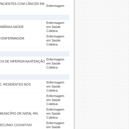
PACIENTES COM CÂNCER EM
Enfermagem
Enfermagem
IMÁRIA A SAÚDE
em Saúde
Coletiva
Enfermagem
M ENFERMAGEM:
em Saúde
Coletiva
Enfermagem
S DE HIPERDIA NA ATENÇÃO
em Saúde
Coletiva
Enfermagem
E, RESIDENTES NOS
em Saúde
Coletiva
Enfermagem
em Saúde
Coletiva
Enfermagem
UNICÍPIO DE NATAL-RN.
em Saúde
Coletiva
Enfermagem
DECLÍNIO COGNITIVO
em Saúde