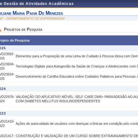
de Gestão de Atividades Acadêmicas
ejane Maria Paiva De Menezes
NF - DEPARTAMENTO DE ENFERMAGEM
Projetos de Pesquisa
rojeto de Pesquisa
025
VD23582-
Elementos para a Proposição de uma Linha de Cuidado à Pessoa Idosa com Demê
025
VD23604-
Tecnologias Digitais para Autogestão da Saúde de Crianças e Adolescentes com
025
VD23634-
Desenvolvimento de Cartilha Educativa sobre Cuidados Paliativos para Pessoa
025
024
VD22978-
VALIDAÇÃO DO APLICATIVO MÓVEL: SELF CARE DMII+ PARA ADESÃO AO 
024
COM DIABETES MELLITUS INSULINODEPENDENTES
023
VD21410-
Ações de autocuidado de usuários com doenças crônicas em condição pós-covi
023
VD21417-
CONSTRUÇÃO E VALIDAÇÃO DE UM CURSO SOBRE EXTRAVASAMENTO DE