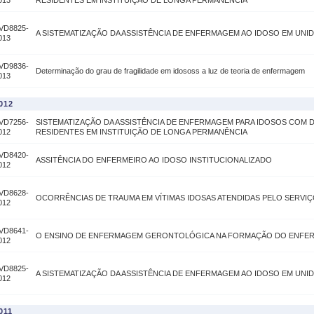
013
RESIDENTES EM INSTITUIÇÃO DE LONGA PERMANÊNCIA
VD8825-
A SISTEMATIZAÇÃO DA ASSISTÊNCIA DE ENFERMAGEM AO IDOSO EM UNID
013
VD9836-
Determinação do grau de fragilidade em idososs a luz de teoria de enfermagem
013
012
VD7256-
SISTEMATIZAÇÃO DA ASSISTÊNCIA DE ENFERMAGEM PARA IDOSOS COM 
012
RESIDENTES EM INSTITUIÇÃO DE LONGA PERMANÊNCIA
VD8420-
ASSITÊNCIA DO ENFERMEIRO AO IDOSO INSTITUCIONALIZADO
012
VD8628-
OCORRÊNCIAS DE TRAUMA EM VÍTIMAS IDOSAS ATENDIDAS PELO SERVI
012
VD8641-
O ENSINO DE ENFERMAGEM GERONTOLÓGICA NA FORMAÇÃO DO ENFE
012
VD8825-
A SISTEMATIZAÇÃO DA ASSISTÊNCIA DE ENFERMAGEM AO IDOSO EM UNID
012
011