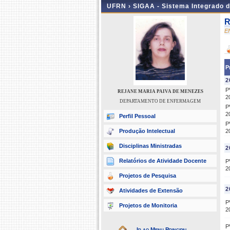
UFRN ›
SIGAA - Sistema Integrado 
R
E
P
2
P
REJANE MARIA PAIVA DE MENEZES
2
DEPARTAMENTO DE ENFERMAGEM
P
2
Perfil Pessoal
P
Produção Intelectual
2
Disciplinas Ministradas
2
Relatórios de Atividade Docente
P
2
Projetos de Pesquisa
2
Atividades de Extensão
P
Projetos de Monitoria
2
P
Ir ao Menu Principal