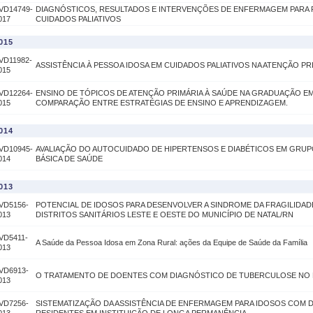
VD14749-
DIAGNÓSTICOS, RESULTADOS E INTERVENÇÕES DE ENFERMAGEM PARA 
017
CUIDADOS PALIATIVOS
015
VD11982-
ASSISTÊNCIA À PESSOA IDOSA EM CUIDADOS PALIATIVOS NA ATENÇÃO PR
015
VD12264-
ENSINO DE TÓPICOS DE ATENÇÃO PRIMÁRIA À SAÚDE NA GRADUAÇÃO E
015
COMPARAÇÃO ENTRE ESTRATÉGIAS DE ENSINO E APRENDIZAGEM.
014
VD10945-
AVALIAÇÃO DO AUTOCUIDADO DE HIPERTENSOS E DIABÉTICOS EM GRUPO
014
BÁSICA DE SAÚDE
013
VD5156-
POTENCIAL DE IDOSOS PARA DESENVOLVER A SINDROME DA FRAGILIDAD
013
DISTRITOS SANITÁRIOS LESTE E OESTE DO MUNICÍPIO DE NATAL/RN
VD5411-
A Saúde da Pessoa Idosa em Zona Rural: ações da Equipe de Saúde da Família
013
VD6913-
O TRATAMENTO DE DOENTES COM DIAGNÓSTICO DE TUBERCULOSE NO M
013
VD7256-
SISTEMATIZAÇÃO DA ASSISTÊNCIA DE ENFERMAGEM PARA IDOSOS COM 