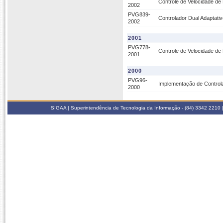
Controle de Velocidade de
2002
PVG839-
Controlador Dual Adaptati
2002
2001
PVG778-
Controle de Velocidade de
2001
2000
PVG96-
Implementação de Controla
2000
SIGAA | Superintendência de Tecnologia da Informação - (84) 3342 2210 