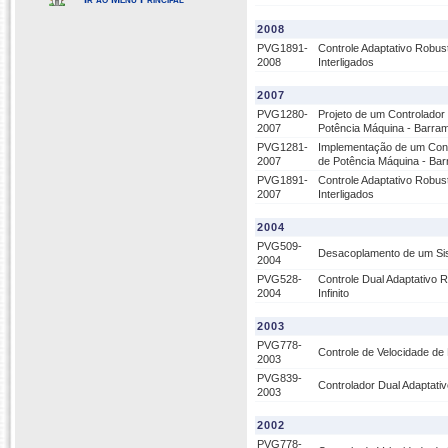
2008
PVG1891-
Controle Adaptativo Robus
2008
Interligados
2007
PVG1280-
Projeto de um Controlado
2007
Potência Máquina - Barrame
PVG1281-
Implementação de um Cont
2007
de Potência Máquina - Barr
PVG1891-
Controle Adaptativo Robus
2007
Interligados
2004
PVG509-
Desacoplamento de um Sis
2004
PVG528-
Controle Dual Adaptativo
2004
Infinito
2003
PVG778-
Controle de Velocidade de
2003
PVG839-
Controlador Dual Adaptati
2003
2002
PVG778-