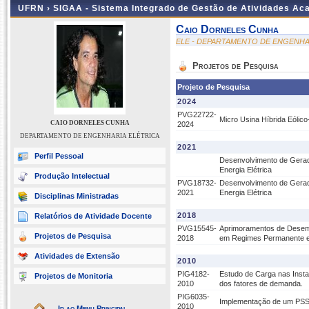
UFRN ›
SIGAA - Sistema Integrado de Gestão de Atividades A
Caio Dorneles Cunha
ELE - DEPARTAMENTO DE ENGENHA
Projetos de Pesquisa
Projeto de Pesquisa
2024
PVG22722-
Micro Usina Híbrida Eólico
CAIO DORNELES CUNHA
2024
DEPARTAMENTO DE ENGENHARIA ELÉTRICA
2021
Perfil Pessoal
Desenvolvimento de Gerado
Energia Elétrica
Produção Intelectual
PVG18732-
Desenvolvimento de Gerado
2021
Energia Elétrica
Disciplinas Ministradas
2018
Relatórios de Atividade Docente
PVG15545-
Aprimoramentos de Desem
Projetos de Pesquisa
2018
em Regimes Permanente e
Atividades de Extensão
2010
PIG4182-
Estudo de Carga nas Instal
Projetos de Monitoria
2010
dos fatores de demanda.
PIG6035-
Implementação de um PSS U
2010
Ir ao Menu Principal