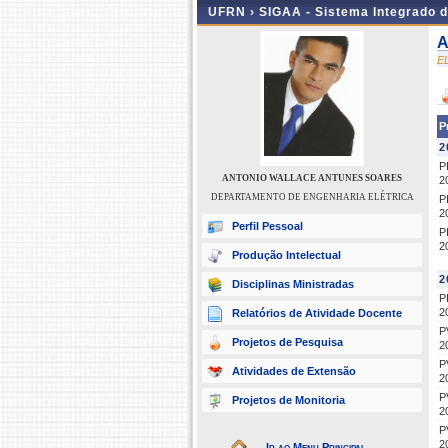
UFRN ›
SIGAA - Sistema Integrado 
A
E
P
2
P
ANTONIO WALLACE ANTUNES SOARES
2
DEPARTAMENTO DE ENGENHARIA ELÉTRICA
P
2
Perfil Pessoal
P
2
Produção Intelectual
2
Disciplinas Ministradas
P
2
Relatórios de Atividade Docente
P
Projetos de Pesquisa
2
P
Atividades de Extensão
2
P
Projetos de Monitoria
2
P
2
Ir ao Menu Principal