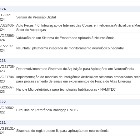
024
IT22321-
Sensor de Pressão Digital
024
VB22408-
Auto Peças 4.0: Integração de Internet das Coisas e Inteligência Artificial para Ma
024
Setor de Autopeças
VG22893-
Validação de um Sistema de Embarcado Aplicado à Neurociência
024
VP22972-
NeuNatal: plataforma integrada de monitoramento neurológico neonatal
024
023
VG21738-
Desenvolvimento de Sistemas de Aquisição para Aplicações em Neurociência
023
VG21744-
Implementação de modelos de Inteligência Artificial em sistemas embarcados reco
023
para processamento de sinais em experimentos de Física de Altas Energias
IG23507-
Nano e Microeletrônica para tecnologias habilitadoras - NAMITEC
023
022
VG20502-
Circuitos de Referência Bandgap CMOS
022
021
VG19131-
Sistemas de registro sem fio para aplicação em neurociência
021