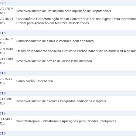
020
VG17896-
Desenvolvimento de um sistema para aquisição de Biopotenciais
020
VG18221-
Fabricação e Caracterização de um Conversor AD do tipo Sigma Delta Incrementa
020
Ordem para Aplicação em Matrizes Multieletrodos
019
VG16793-
Condicionamento de sinais e interface com sensores
019
VP17049-
Efeitos do isolamento social na circuitaria cortico-habenular no modelo VPA de au
019
VT17189-
Desenvolvimento de órtese de joelho instrumentada
019
018
VG15380-
Computação Estocástica
018
016
VT12881-
Desenvolvimento de circuitos integrados analogicos e digitais
016
015
IT12480-
SmartMetropolis - Plataforma e Aplicações para Cidades Inteligentes
015
010