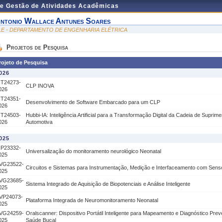
de Gestão de Atividades Acadêmicas
ntonio Wallace Antunes Soares
LE - DEPARTAMENTO DE ENGENHARIA ELÉTRICA
Projetos de Pesquisa
rojeto de Pesquisa
026
IT24273-
CLP INOVA
026
IT24351-
Desenvolvimento de Software Embarcado para um CLP
026
IT24503-
Hubbi-IA: Inteligência Artificial para a Transformação Digital da Cadeia de Suprim
026
Automotiva
025
IP23332-
Universalização do monitoramento neurológico Neonatal
025
VG23522-
Circuitos e Sistemas para Instrumentação, Medição e Interfaceamento com Sens
025
VG23685-
Sistema Integrado de Aquisição de Biopotenciais e Análise Inteligente
025
VP24073-
Plataforma Integrada de Neuromonitoramento Neonatal
025
VG24259-
Oralscanner: Dispositivo Portátil Inteligente para Mapeamento e Diagnóstico Prev
025
Saúde Bucal