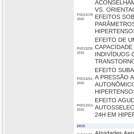
ACONSELHAME
VS. ORIENTA
PVD13178-
EFEITOS SOB
2016
PARÂMETROS
HIPERTENSO
EFEITO DE 
CAPACIDADE
PVD13235-
2016
INDIVÍDUOS
TRANSTORNO
EFEITO SUB
A PRESSÃO A
PVD13251-
2016
AUTONÔMICO
HIPERTENSO
EFEITO AGU
PVD13313-
AUTOSSELEC
2016
24H EM HIPE
2015
Atividades Aer