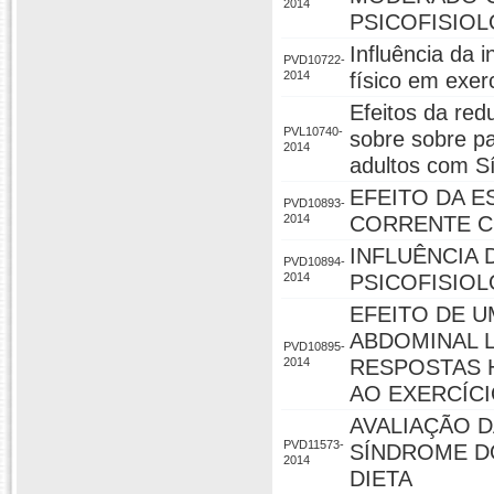
2014
PSICOFISIO
Influência da
PVD10722-
2014
físico em exer
Efeitos da red
PVL10740-
sobre sobre p
2014
adultos com S
EFEITO DA 
PVD10893-
2014
CORRENTE C
INFLUÊNCIA
PVD10894-
2014
PSICOFISIO
EFEITO DE U
ABDOMINAL L
PVD10895-
2014
RESPOSTAS 
AO EXERCÍCI
AVALIAÇÃO 
PVD11573-
SÍNDROME DO
2014
DIETA