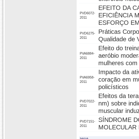
EFEITO DA C
PVD6072-
EFICIÊNCIA 
2011
ESFORÇO E
Práticas Corpo
PVD6275-
2011
Qualidade de 
Efeito do trei
PVA6884-
aeróbio modera
2011
mulheres com s
Impacto da ati
PVA6958-
coração em mu
2011
policísticos
Efeitos da ter
PVD7022-
nm) sobre indi
2011
muscular induz
SÍNDROME D
PVD7151-
2011
MOLECULAR 