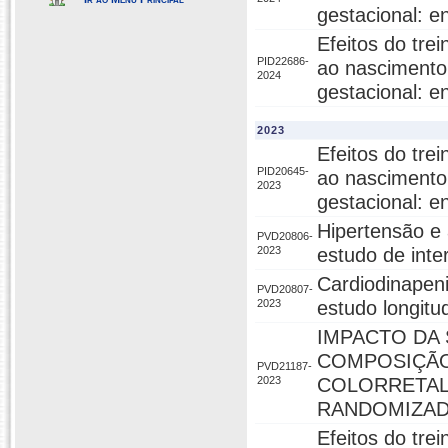
gestacional: en
Efeitos do tre
PID22686-
ao nascimento
2024
gestacional: en
2023
Efeitos do tre
PID20645-
ao nascimento
2023
gestacional: en
Hipertensão e
PVD20806-
2023
estudo de int
Cardiodinapeni
PVD20807-
2023
estudo longitud
IMPACTO DA
COMPOSIÇÃO
PVD21187-
2023
COLORRETAL 
RANDOMIZA
Efeitos do tre