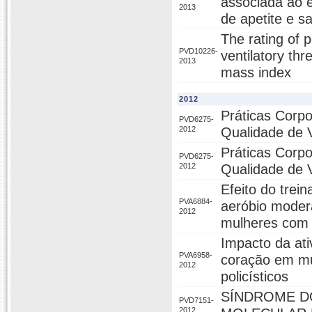
associada ao e
2013
de apetite e 
The rating of p
PVD10226-
ventilatory th
2013
mass index
2012
Práticas Corpo
PVD6275-
2012
Qualidade de 
Práticas Corpo
PVD6275-
2012
Qualidade de 
Efeito do trei
PVA6884-
aeróbio modera
2012
mulheres com s
Impacto da ati
PVA6958-
coração em mu
2012
policísticos
SÍNDROME D
PVD7151-
2012