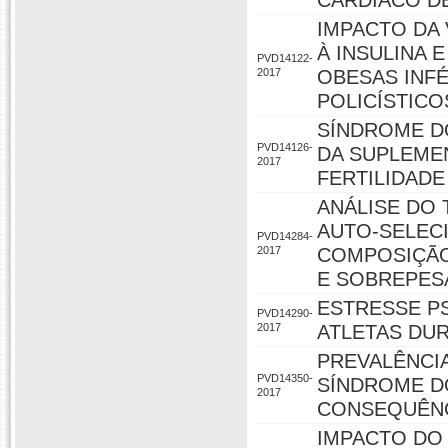
CARDÍACO D
IMPACTO DA 
À INSULINA
PVD14122-
2017
OBESAS INF
POLICÍSTICO
SÍNDROME DO
PVD14126-
DA SUPLEME
2017
FERTILIDAD
ANÁLISE DO 
AUTO-SELECI
PVD14284-
2017
COMPOSIÇÃO
E SOBREPES
ESTRESSE P
PVD14290-
2017
ATLETAS DU
PREVALÊNCIA
PVD14350-
SÍNDROME D
2017
CONSEQUÊNC
IMPACTO DO 