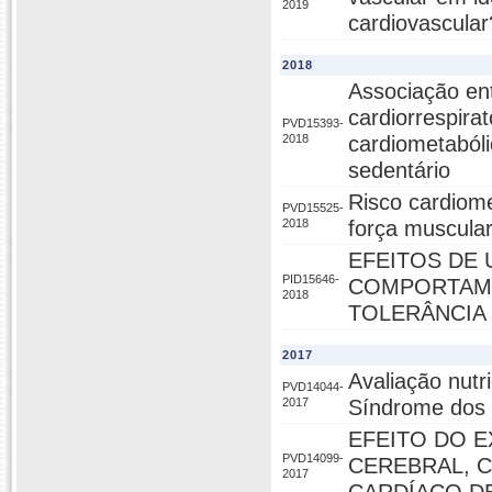
2019
cardiovascular
2018
Associação entr
cardiorrespira
PVD15393-
2018
cardiometaból
sedentário
Risco cardiome
PVD15525-
2018
força muscular
EFEITOS DE
PID15646-
COMPORTAME
2018
TOLERÂNCIA 
2017
Avaliação nut
PVD14044-
2017
Síndrome dos O
EFEITO DO E
PVD14099-
CEREBRAL, 
2017