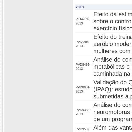
2013
Efeito da esti
PID4789-
sobre o contr
2013
exercício físi
Efeito do trei
PVA6884-
aeróbio modera
2013
mulheres com s
Análise do co
PVD8486-
metabólicas e
2013
caminhada na
Validação do Q
PVD8901-
(IPAQ): estudo
2013
submetidas a p
Análise do co
PVD9335-
neuromotoras 
2013
de um progra
Além das vant
PVD9597-