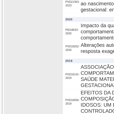
PVD21353-
ao nascimento
2023
gestacional: en
2020
Impacto da qu
PID18033-
comportamentai
2020
comportamento
Alterações au
PVD18202-
2020
resposta exage
2019
ASSOCIAÇÃO 
COMPORTAME
PVD16141-
2019
SAÚDE MATE
GESTACIONA
EFEITOS DA 
COMPOSIÇÃO
PVD16550-
2019
IDOSOS: UM
CONTROLAD