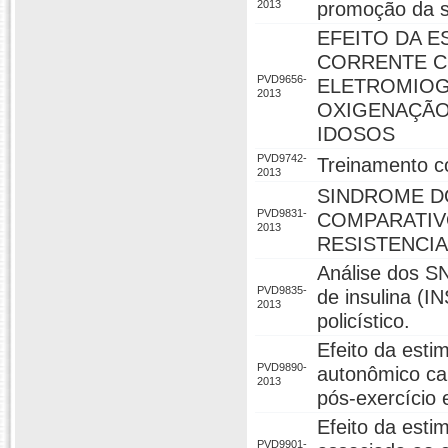
2013
promoção da 
EFEITO DA 
CORRENTE C
PVD9656-
ELETROMIOG
2013
OXIGENAÇÃO
IDOSOS
PVD9742-
Treinamento c
2013
SINDROME D
PVD9831-
COMPARATIV
2013
RESISTENCIA
Análise dos S
PVD9835-
de insulina (
2013
policístico.
Efeito da esti
PVD9890-
autonômico car
2013
pós-exercício
Efeito da esti
PVD9901-