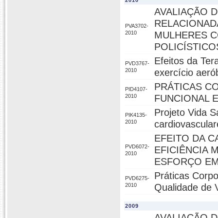
2010
AVALIAÇÃO D
RELACIONAD
PVA3702-
2010
MULHERES C
POLICÍSTICO
Efeitos da Ter
PVD3767-
2010
exercício aeró
PRÁTICAS CO
PID4107-
2010
FUNCIONAL E
Projeto Vida S
PIK4135-
2010
cardiovascular
EFEITO DA C
PVD6072-
EFICIÊNCIA 
2010
ESFORÇO E
Práticas Corpo
PVD6275-
2010
Qualidade de 
2009
AVALIAÇÃO D