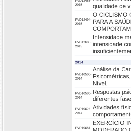
PVD12485-
2015
qualidade de v
O CICLISMO
PVD12494-
PARA A SAÚ
2015
COMPORTAME
Intensidade me
PVD12685-
intensidade c
2015
insuficienteme
2014
Análise da Car
PVD10505-
Psicométricas,
2014
Nível.
Respostas psic
PVD10586-
2014
diferentes fas
Atividades fís
PVD10624-
2014
comportamento
EXERCÍCIO I
PVD10681-
MODERADO C