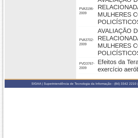
RELACIONAD
PVA3196-
2009
MULHERES C
POLICÍSTICO
AVALIAÇÃO D
RELACIONAD
PVA3702-
2009
MULHERES C
POLICÍSTICO
Efeitos da Ter
PVD3767-
2009
exercício aeró
SIGAA | Superintendência de Tecnologia da Informação - (84) 3342 2210 