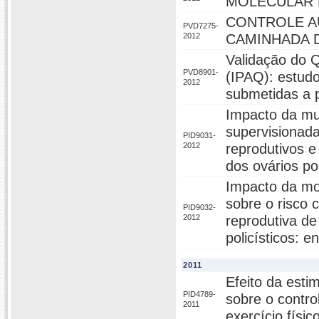
MOLECULAR 
CONTROLE A
PVD7275-
2012
CAMINHADA D
Validação do Q
PVD8901-
(IPAQ): estudo
2012
submetidas a p
Impacto da mud
supervisionada
PID9031-
2012
reprodutivos 
dos ovários pol
Impacto da mod
sobre o risco 
PID9032-
2012
reprodutiva d
policísticos: e
2011
Efeito da esti
PID4789-
sobre o contr
2011
exercício físi