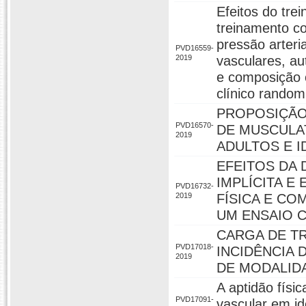
Efeitos do tre
treinamento c
pressão arteri
PVD16559-
2019
vasculares, au
e composição 
clínico random
PROPOSIÇÃO
PVD16570-
DE MUSCULA
2019
ADULTOS E I
EFEITOS DA 
IMPLÍCITA E
PVD16732-
2019
FÍSICA E C
UM ENSAIO 
CARGA DE T
PVD17018-
INCIDÊNCIA 
2019
DE MODALID
A aptidão físi
PVD17091-
vascular em id