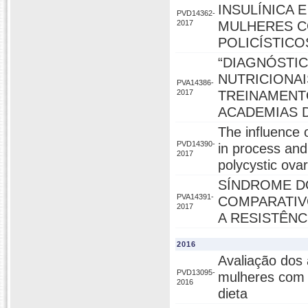
INSULÍNICA 
PVD14362-
2017
MULHERES C
POLICÍSTICO
“DIAGNÓSTI
NUTRICIONA
PVA14386-
2017
TREINAMENT
ACADEMIAS D
The influence 
PVD14390-
in process and
2017
polycystic ov
SÍNDROME D
PVA14391-
COMPARATIV
2017
A RESISTÊNC
2016
Avaliação dos 
PVD13095-
mulheres com 
2016
dieta