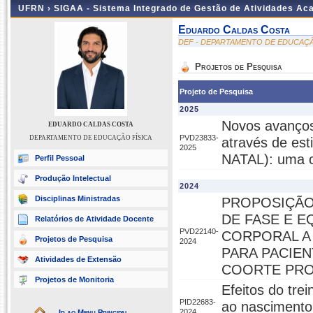
UFRN ›
SIGAA - Sistema Integrado de Gestão de Atividades A
Eduardo Caldas Costa
DEF - DEPARTAMENTO DE EDUCAÇÃ
Projetos de Pesquisa
Projeto de Pesquisa
2025
Novos avanço
EDUARDO CALDAS COSTA
PVD23833-
DEPARTAMENTO DE EDUCAÇÃO FÍSICA
através de est
2025
NATAL): uma c
Perfil Pessoal
Produção Intelectual
2024
Disciplinas Ministradas
PROPOSIÇÃO
DE FASE E 
Relatórios de Atividade Docente
PVD22140-
CORPORAL A 
Projetos de Pesquisa
2024
PARA PACIE
Atividades de Extensão
COORTE PRO
Projetos de Monitoria
Efeitos do tre
PID22683-
ao nascimento
2024
Ir ao Menu Principal