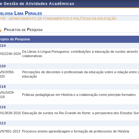
de Gestão de Atividades Acadêmicas
eloisa Lima Perales
FPE - DEPARTAMENTO DE FUNDAMENTOS E POLÍTICAS DA EDUCAÇÃO
Projetos de Pesquisa
rojeto de Pesquisa
024
Da Libras à Língua Portuguesa: contribuições à educação de surdos através
IN22246-2024
colaborativas.
020
VN19356-
Percepções de discentes e profissionais da educação sobre a relação entre 
020
educação
018
VN15429-
Práticas pedagógicas em História e a colaboração como princípio formativo
018
016
IN13639-2016
Educação de surdos no Rio Grande do Norte: a perspectiva dos Estudos Su
013
VN7851-2013
Processo ensino-aprendizagem e formação de professores de História