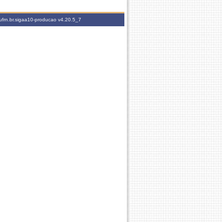
ufrn.br.sigaa10-producao
v4.20.5_7