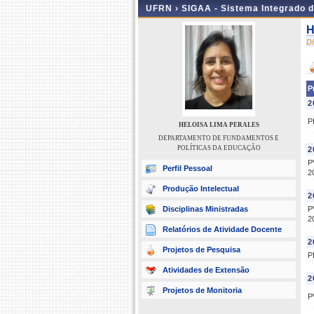
UFRN ›
SIGAA - Sistema Integrado 
H
D
P
2
P
HELOISA LIMA PERALES
DEPARTAMENTO DE FUNDAMENTOS E
POLÍTICAS DA EDUCAÇÃO
2
P
Perfil Pessoal
2
Produção Intelectual
2
Disciplinas Ministradas
P
2
Relatórios de Atividade Docente
2
Projetos de Pesquisa
P
Atividades de Extensão
2
Projetos de Monitoria
P