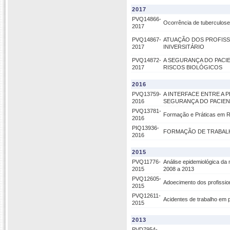
2017
PVQ14866-
Ocorrência de tuberculose
2017
PVQ14867-
ATUAÇÃO DOS PROFISS
2017
INIVERSITÁRIO
PVQ14872-
A SEGURANÇA DO PACI
2017
RISCOS BIOLÓGICOS
2016
PVQ13759-
A INTERFACE ENTRE A 
2016
SEGURANÇA DO PACIEN
PVQ13781-
Formação e Práticas em R
2016
PIQ13936-
FORMAÇÃO DE TRABAL
2016
2015
PVQ11776-
Análise epidemiológica da 
2015
2008 a 2013
PVQ12605-
Adoecimento dos profissio
2015
PVQ12611-
Acidentes de trabalho em 
2015
2013
PVD7954-