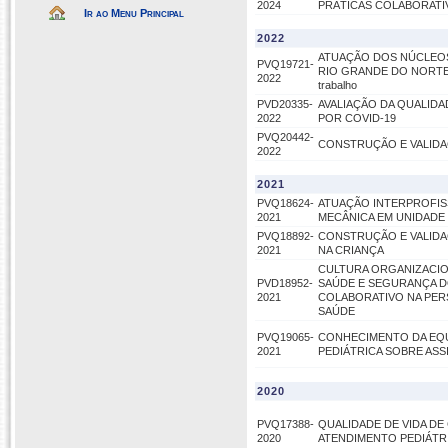
2024
PRÁTICAS COLABORATI
Ir ao Menu Principal
2022
ATUAÇÃO DOS NÚCLEOS
PVQ19721-
RIO GRANDE DO NORTE: per
2022
trabalho
PVD20335-
AVALIAÇÃO DA QUALIDA
2022
POR COVID-19
PVQ20442-
CONSTRUÇÃO E VALIDAÇ
2022
2021
PVQ18624-
ATUAÇÃO INTERPROFIS
2021
MECÂNICA EM UNIDADE 
PVQ18892-
CONSTRUÇÃO E VALIDA
2021
NA CRIANÇA
CULTURA ORGANIZACIO
PVD18952-
SAÚDE E SEGURANÇA D
2021
COLABORATIVO NA PER
SAÚDE
PVQ19065-
CONHECIMENTO DA EQUI
2021
PEDIÁTRICA SOBRE ASS
2020
PVQ17388-
QUALIDADE DE VIDA D
2020
ATENDIMENTO PEDIÁTRI