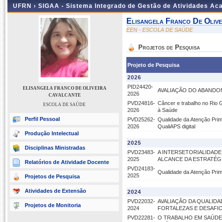
UFRN ›
SIGAA - Sistema Integrado de Gestão de Atividades A
Elisangela Franco De Olive
EEN - ESCOLA DE SAÚDE
Projetos de Pesquisa
Projeto de Pesquisa
2026
PID24420-
ELISANGELA FRANCO DE OLIVEIRA
AVALIAÇÃO DO ABANDO
2026
CAVALCANTE
PVD24816-
Câncer e trabalho no Rio G
ESCOLA DE SAÚDE
2026
à Saúde
Perfil Pessoal
PVD25262-
Qualidade da Atenção Prim
2026
QualiAPS digital
Produção Intelectual
2025
Disciplinas Ministradas
PVD23483-
A INTERSETORIALIDAD
2025
ALCANCE DA ESTRATÉGI
Relatórios de Atividade Docente
PVD24183-
Qualidade da Atenção Prim
2025
Projetos de Pesquisa
Atividades de Extensão
2024
PVD22032-
AVALIAÇÃO DA QUALIDA
Projetos de Monitoria
2024
FORTALEZAS E DESAFI
PVD22281-
O TRABALHO EM SAÚDE 