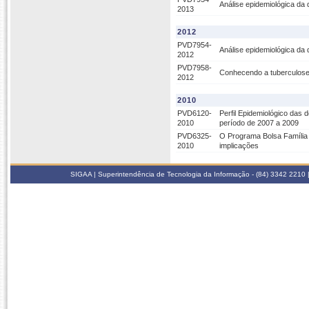
Análise epidemiológica da
2013
2012
PVD7954-
Análise epidemiológica da
2012
PVD7958-
Conhecendo a tuberculose 
2012
2010
PVD6120-
Perfil Epidemiológico das
2010
período de 2007 a 2009
PVD6325-
O Programa Bolsa Família 
2010
implicações
SIGAA | Superintendência de Tecnologia da Informação - (84) 3342 2210 