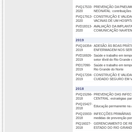
PVQ17533-
PREVENÇÃO DA PNEUMO
2020
NEONATAL: contribuições d
PVQ17913-
CONSTRUÇÃO E VALIDA
2020
VACINAS DE UM HOSPIT
PVD18313-
AVALIAÇÃO DA IMPLAN
2020
COMUNICAÇÃO NA ATEN
2019
PVQ16354-
ADESÃO ÀS BOAS PRÁT
2019
ENFERMAGEM NOS SERV
PVD16926-
Saúde e trabalho em tempos
2019
setor têxtil do Rio Grande
PID17090-
Saúde e trabalho em tempos
2019
Rio Grande do Norte
PVQ17204-
CONSTRUÇÃO E VALIDA
2019
CUIDADO SEGURO EM 
2018
PVQ15266-
PREVENÇÃO DAS INFEC
2018
CENTRAL: estratégias para
PVQ15427-
Educação permanente na at
2018
PVQ15933-
INFECÇÕES PRIMÁRIAS 
2018
medidas de prevenção por 
PIQ16027-
GERENCIAMENTO DE RE
2018
ESTADO DO RIO GRAN