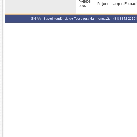
PVE696-
Projeto e-campus Educaçã
2005
SIGAA | Superintendência de Tecnologia da Informação - (84) 3342 2210 