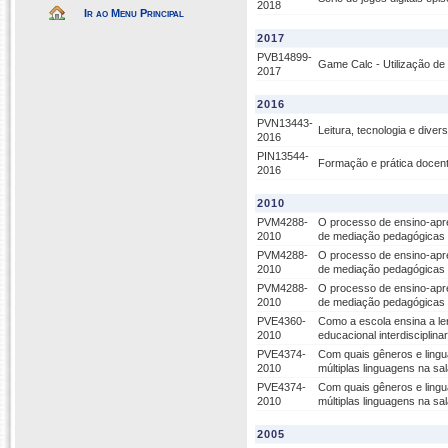
2018
Ir ao Menu Principal
2017
PVB14899-
Game Calc - Utilização de 
2017
2016
PVN13443-
Leitura, tecnologia e dive
2016
PIN13544-
Formação e prática docent
2016
2010
PVM4288-
O processo de ensino-apre
2010
de mediação pedagógicas d
PVM4288-
O processo de ensino-apre
2010
de mediação pedagógicas d
PVM4288-
O processo de ensino-apre
2010
de mediação pedagógicas d
PVE4360-
Como a escola ensina a ler
2010
educacional interdisciplin
PVE4374-
Com quais gêneros e ling
2010
múltiplas linguagens na sala
PVE4374-
Com quais gêneros e ling
2010
múltiplas linguagens na sala
2005