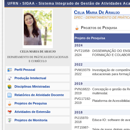
UFRN ›
SIGAA - Sistema Integrado de Gestão de Atividades A
Celia Maria De Araujo
DPEC - DEPARTAMENTO DE PRÁTIC
Projetos de Pesquisa
Projeto de Pesquisa
2024
PVT21858-
DISSEMINAÇÃO DO ENS
CELIA MARIA DE ARAUJO
2024
FORMAÇÃO E COLABO
DEPARTAMENTO DE PRÁTICAS EDUCACIONAIS
E CURRÍCULO
2022
Perfil Pessoal
PVM19379-
Investigação de competênci
2022
educacionais para formaç
Produção Intelectual
2019
Disciplinas Ministradas
PVN16822-
Concepção e gestão da Revi
2019
multimodal.
Relatórios de Atividade Docente
PVG17192-
Plataforma de Acessibilid
2019
Projetos de Pesquisa
Atividades de Extensão
2018
PIJ15970-
Educa-IO: software de ava
Projetos de Monitoria
2018
PIT15987-
Série de jogos digitais ep