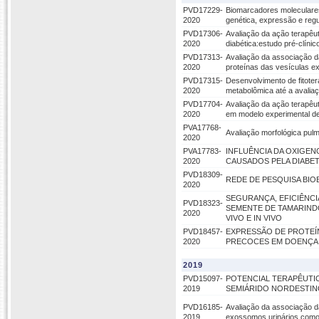
PVD17229-
Biomarcadores moleculares
2020
genética, expressão e reg
PVD17306-
Avaliação da ação terapêut
2020
diabética:estudo pré-clínic
PVD17313-
Avaliação da associação d
2020
proteínas das vesículas e
PVD17315-
Desenvolvimento de fitote
2020
metabolômica até a avaliaç
PVD17704-
Avaliação da ação terapêut
2020
em modelo experimental de 
PVA17768-
Avaliação morfológica pulm
2020
PVA17783-
INFLUÊNCIA DA OXIGEN
2020
CAUSADOS PELA DIABE
PVD18309-
REDE DE PESQUISA BIO
2020
SEGURANÇA, EFICIÊNCIA
PVD18323-
SEMENTE DE TAMARINDO
2020
VIVO E IN VIVO
PVD18457-
EXPRESSÃO DE PROTE
2020
PRECOCES EM DOENÇA
2019
PVD15097-
POTENCIAL TERAPÊUTI
2019
SEMIÁRIDO NORDESTI
PVD16185-
Avaliação da associação d
2019
exossomos urinários com