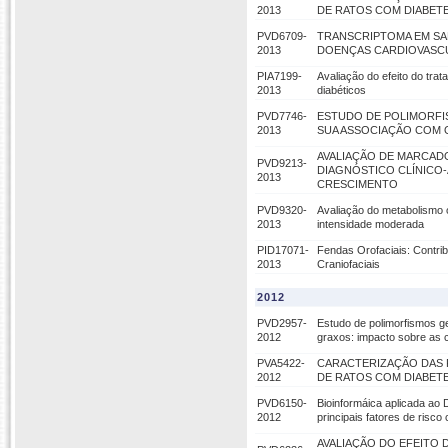
2013
DE RATOS COM DIABET
PVD6709-
TRANSCRIPTOMA EM SA
2013
DOENÇAS CARDIOVASC
PIA7199-
Avaliação do efeito do tra
2013
diabéticos
PVD7746-
ESTUDO DE POLIMORFI
2013
SUA ASSOCIAÇÃO COM 
AVALIAÇÃO DE MARCAD
PVD9213-
DIAGNÓSTICO CLÍNICO
2013
CRESCIMENTO
PVD9320-
Avaliação do metabolismo 
2013
intensidade moderada
PID17071-
Fendas Orofaciais: Contrib
2013
Craniofaciais
2012
PVD2957-
Estudo de polimorfismos g
2012
graxos: impacto sobre as 
PVA5422-
CARACTERIZAÇÃO DAS 
2012
DE RATOS COM DIABET
PVD6150-
Bioinformáica aplicada ao 
2012
principais fatores de risco
AVALIAÇÃO DO EFEITO 