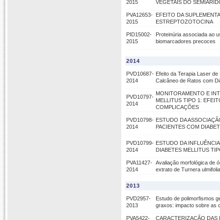
2015
VEGETAIS DO SEMIÁRI
PVA12653-
EFEITO DA SUPLEMENTA
2015
ESTREPTOZOTOCINA
PID15002-
Proteinúria associada ao 
2015
biomarcadores precoces
2014
PVD10687-
Efeito da Terapia Laser d
2014
Calcâneo de Ratos com Dia
MONITORAMENTO E INT
PVD10797-
MELLITUS TIPO 1: EFE
2014
COMPLICAÇÕES
PVD10798-
ESTUDO DA ASSOCIAÇÃO
2014
PACIENTES COM DIABET
PVD10799-
ESTUDO DA INFLUÊNCIA
2014
DIABETES MELLITUS TIP
PVA11427-
Avaliação morfológica de ó
2014
extrato de Turnera ulmifol
2013
PVD2957-
Estudo de polimorfismos g
2013
graxos: impacto sobre as 
PVA5422-
CARACTERIZAÇÃO DAS 