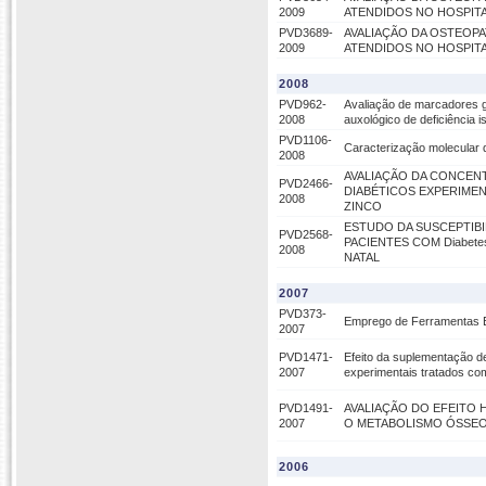
2009
ATENDIDOS NO HOSPITA
PVD3689-
AVALIAÇÃO DA OSTEOPA
2009
ATENDIDOS NO HOSPITA
2008
PVD962-
Avaliação de marcadores ge
2008
auxológico de deficiência
PVD1106-
Caracterização molecular 
2008
AVALIAÇÃO DA CONCEN
PVD2466-
DIABÉTICOS EXPERIME
2008
ZINCO
ESTUDO DA SUSCEPTIBI
PVD2568-
PACIENTES COM Diabete
2008
NATAL
2007
PVD373-
Emprego de Ferramentas E
2007
PVD1471-
Efeito da suplementação 
2007
experimentais tratados com
PVD1491-
AVALIAÇÃO DO EFEITO
2007
O METABOLISMO ÓSSEO
2006