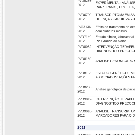
PVD6236-
EXPERIMENTAL: ANÁLI
2012
RANK, RANKL, OPG, IL-6, 
PVD6709-
TRANSCRIPTOMA EM SA
2012
DOENÇAS CARDIOVASC
PVA7136-
Efeito do tratamento do ex
2012
com diabetes mellitus
PVD7140-
Estudo clínico, laboratori
2012
Rio Grande do Norte
PVD8032-
INTERVENÇÃO TERAPEU
2012
DIAGNOSTICO PRECOCE
PVD8150-
ANÁLISE GENÔMICA PA
2012
PVD8163-
ESTUDO GENÉTICO EM P
2012
ASSOCIADOS: AÇÕES P
PVD8236-
Analise genotípica de paci
2012
PVD9012-
INTERVENÇÃO TERAPEU
2012
DIAGNOSTICO PRECOCE
PVD9018-
ANALISE TRANSCRIPTOM
2012
MARCADORES PARA O D
2011