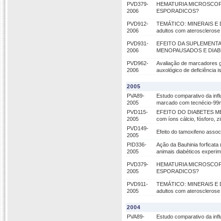
PVD379-
HEMATURIA MICROSCOP
2006
ESPORADICOS?
PVD912-
TEMÁTICO: MINERAIS E DO
2006
adultos com aterosclerose
PVD931-
EFEITO DA SUPLEMENT
2006
MENOPAUSADOS E DIAB
PVD962-
Avaliação de marcadores ge
2006
auxológico de deficiência
2005
PVA89-
Estudo comparativo da infl
2005
marcado com tecnécio-99m
PVD115-
EFEITO DO DIABETES MEL
2005
com íons cálcio, fósforo, z
PVD149-
Efeito do tamoxifeno assoc
2005
PID336-
Ação da Bauhinia forficata 
2005
animais diabéticos experim
PVD379-
HEMATURIA MICROSCOP
2005
ESPORADICOS?
PVD911-
TEMÁTICO: MINERAIS E DO
2005
adultos com aterosclerose
2004
PVA89-
Estudo comparativo da infl