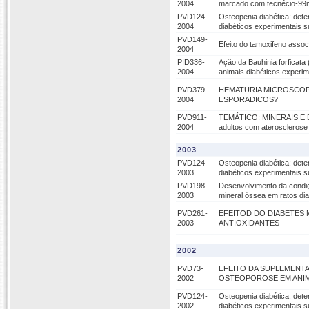
2004
marcado com tecnécio-99m
PVD124-
Osteopenia diabética: det
2004
diabéticos experimentais 
PVD149-
Efeito do tamoxifeno assoc
2004
PID336-
Ação da Bauhinia forficata 
2004
animais diabéticos experim
PVD379-
HEMATURIA MICROSCOP
2004
ESPORADICOS?
PVD911-
TEMÁTICO: MINERAIS E DO
2004
adultos com aterosclerose
2003
PVD124-
Osteopenia diabética: det
2003
diabéticos experimentais 
PVD198-
Desenvolvimento da condiçã
2003
mineral óssea em ratos di
PVD261-
EFEITOD DO DIABETES 
2003
ANTIOXIDANTES
2002
PVD73-
EFEITO DA SUPLEMENTA
2002
OSTEOPOROSE EM ANIM
PVD124-
Osteopenia diabética: det
2002
diabéticos experimentais 