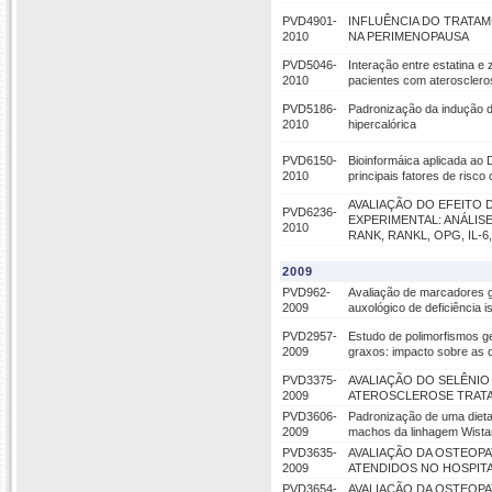
PVD4901-
INFLUÊNCIA DO TRATA
2010
NA PERIMENOPAUSA
PVD5046-
Interação entre estatina e
2010
pacientes com aterosclero
PVD5186-
Padronização da indução d
2010
hipercalórica
PVD6150-
Bioinformáica aplicada ao 
2010
principais fatores de risco
AVALIAÇÃO DO EFEITO 
PVD6236-
EXPERIMENTAL: ANÁLI
2010
RANK, RANKL, OPG, IL-6, 
2009
PVD962-
Avaliação de marcadores ge
2009
auxológico de deficiência
PVD2957-
Estudo de polimorfismos g
2009
graxos: impacto sobre as 
PVD3375-
AVALIAÇÃO DO SELÊNIO
2009
ATEROSCLEROSE TRATA
PVD3606-
Padronização de uma dieta 
2009
machos da linhagem Wistar
PVD3635-
AVALIAÇÃO DA OSTEOPA
2009
ATENDIDOS NO HOSPITA
PVD3654-
AVALIAÇÃO DA OSTEOPA