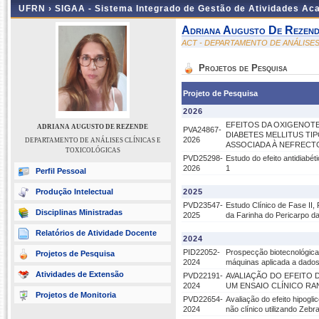
UFRN ›
SIGAA - Sistema Integrado de Gestão de Atividades A
Adriana Augusto De Rezen
ACT - DEPARTAMENTO DE ANÁLISES
Projetos de Pesquisa
Projeto de Pesquisa
2026
EFEITOS DA OXIGENOTE
ADRIANA AUGUSTO DE REZENDE
PVA24867-
DIABETES MELLITUS TIP
2026
DEPARTAMENTO DE ANÁLISES CLÍNICAS E
ASSOCIADA À NEFRECT
TOXICOLÓGICAS
PVD25298-
Estudo do efeito antidiabét
2026
1
Perfil Pessoal
Produção Intelectual
2025
PVD23547-
Estudo Clínico de Fase II,
Disciplinas Ministradas
2025
da Farinha do Pericarpo da
Relatórios de Atividade Docente
2024
PID22052-
Prospecção biotecnológica
Projetos de Pesquisa
2024
máquinas aplicada a dado
Atividades de Extensão
PVD22191-
AVALIAÇÃO DO EFEITO 
2024
UM ENSAIO CLÍNICO R
Projetos de Monitoria
PVD22654-
Avaliação do efeito hipogli
2024
não clínico utilizando Zebr