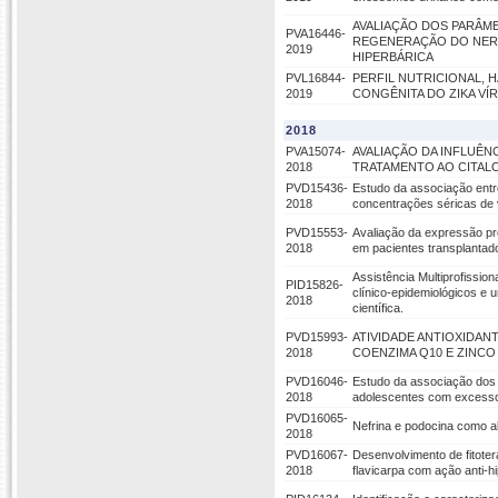
AVALIAÇÃO DOS PARÂM
PVA16446-
REGENERAÇÃO DO NERV
2019
HIPERBÁRICA
PVL16844-
PERFIL NUTRICIONAL, 
2019
CONGÊNITA DO ZIKA VÍ
2018
PVA15074-
AVALIAÇÃO DA INFLUÊN
2018
TRATAMENTO AO CITAL
PVD15436-
Estudo da associação ent
2018
concentrações séricas de
PVD15553-
Avaliação da expressão pr
2018
em pacientes transplantad
Assistência Multiprofissio
PID15826-
clínico-epidemiológicos e
2018
científica.
PVD15993-
ATIVIDADE ANTIOXIDA
2018
COENZIMA Q10 E ZINCO
PVD16046-
Estudo da associação dos
2018
adolescentes com excess
PVD16065-
Nefrina e podocina como a
2018
PVD16067-
Desenvolvimento de fitoteráp
2018
flavicarpa com ação anti-hi