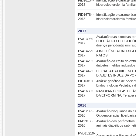
PID16134-
Identificação e caracteriz
2018
hipercolesterolemia familiar
PID16784-
Identificação e caracteriz
2018
hipercolesterolemia familiar
2017
Avaliação das citocinas
PVA13969-
POLI LÁTICO-CO-GLICÓ
2017
doença periodontal em rato
PVA14229-
A INFLUÊNCIA DA OXIG
2017
RATOS
PVA14292-
Avaliação do efeito do ext
2017
diabetes mellitus induzidos
PVA14422-
EFICÁCIA DA OXIGENO
2017
DIABETES INDUZIDA P
PID16019-
Análise genética de pacie
2017
Endocrinologia Pediátrica 
PVA16383-
NANOPARTÍCULAS DE Á
2017
DA ETFORMINA: Terapia alv
2016
PVA12895-
Avaliação bioquímica do es
2016
Oxigenoterapia Hiperbáric
PIA13186-
Avaliação dos parâmetros e
2016
animais diabéticos submeti
PVD13210-
Associação de Genes do An