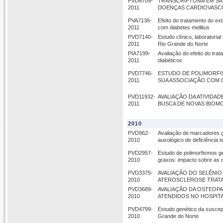
PVD6709-
TRANSCRIPTOMA EM SA
2011
DOENÇAS CARDIOVASC
PVA7136-
Efeito do tratamento do ex
2011
com diabetes mellitus
PVD7140-
Estudo clínico, laboratori
2011
Rio Grande do Norte
PIA7199-
Avaliação do efeito do tra
2011
diabéticos
PVD7746-
ESTUDO DE POLIMORFI
2011
SUA ASSOCIAÇÃO COM 
PVD11932-
AVALIAÇÃO DA ATIVIDAD
2011
BUSCA DE NOVAS BIOMO
2010
PVD962-
Avaliação de marcadores ge
2010
auxológico de deficiência
PVD2957-
Estudo de polimorfismos g
2010
graxos: impacto sobre as 
PVD3375-
AVALIAÇÃO DO SELÊNIO
2010
ATEROSCLEROSE TRATA
PVD3689-
AVALIAÇÃO DA OSTEOPA
2010
ATENDIDOS NO HOSPITA
PVD4799-
Estudo genético da suscept
2010
Grande do Norte