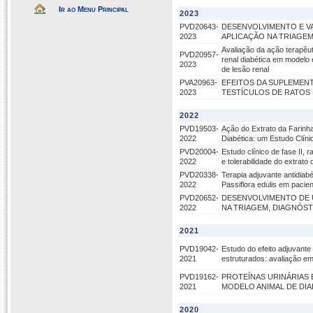
Ir ao Menu Principal
2023
PVD20643-
DESENVOLVIMENTO E VA
2023
APLICAÇÃO NA TRIAGE
Avaliação da ação terapêut
PVD20957-
renal diabética em modelo 
2023
de lesão renal
PVA20963-
EFEITOS DA SUPLEMEN
2023
TESTÍCULOS DE RATOS
2022
PVD19503-
Ação do Extrato da Farinha
2022
Diabética: um Estudo Clín
PVD20004-
Estudo clínico de fase II,
2022
e tolerabilidade do extrato 
PVD20338-
Terapia adjuvante antidiabé
2022
Passiflora edulis em pacien
PVD20652-
DESENVOLVIMENTO DE U
2022
NA TRIAGEM, DIAGNÓS
2021
PVD19042-
Estudo do efeito adjuvant
2021
estruturados: avaliação em
PVD19162-
PROTEÍNAS URINÁRIAS
2021
MODELO ANIMAL DE DIAB
2020