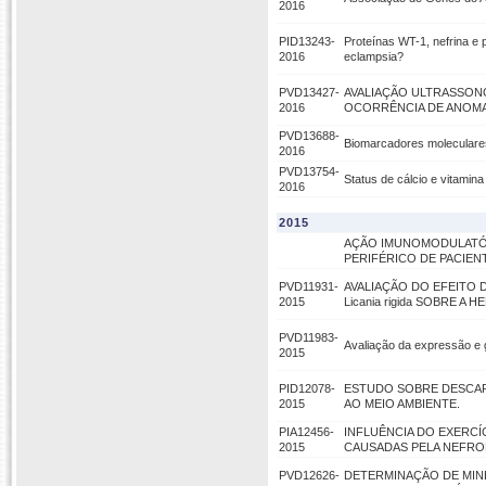
2016
PID13243-
Proteínas WT-1, nefrina e
2016
eclampsia?
PVD13427-
AVALIAÇÃO ULTRASSON
2016
OCORRÊNCIA DE ANOMA
PVD13688-
Biomarcadores moleculares 
2016
PVD13754-
Status de cálcio e vitami
2016
2015
AÇÃO IMUNOMODULATÓ
PERIFÉRICO DE PACIEN
PVD11931-
AVALIAÇÃO DO EFEITO D
2015
Licania rigida SOBRE A
PVD11983-
Avaliação da expressão e
2015
PID12078-
ESTUDO SOBRE DESCART
2015
AO MEIO AMBIENTE.
PIA12456-
INFLUÊNCIA DO EXERC
2015
CAUSADAS PELA NEFROP
PVD12626-
DETERMINAÇÃO DE MIN