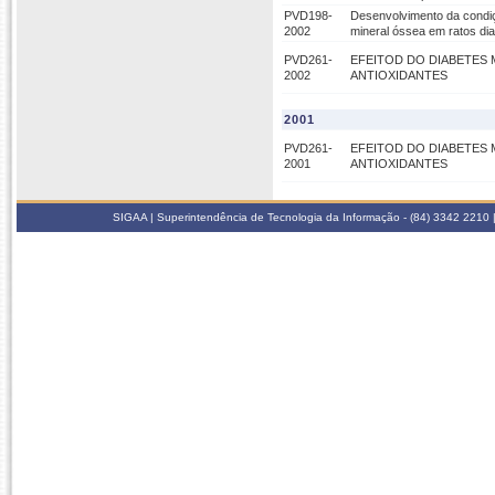
PVD198-
Desenvolvimento da condiçã
2002
mineral óssea em ratos di
PVD261-
EFEITOD DO DIABETES 
2002
ANTIOXIDANTES
2001
PVD261-
EFEITOD DO DIABETES 
2001
ANTIOXIDANTES
SIGAA | Superintendência de Tecnologia da Informação - (84) 3342 2210 