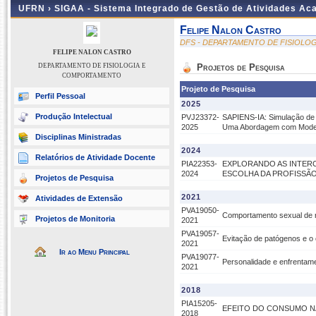
UFRN ›
SIGAA - Sistema Integrado de Gestão de Atividades A
Felipe Nalon Castro
DFS - DEPARTAMENTO DE FISIOL
FELIPE NALON CASTRO
DEPARTAMENTO DE FISIOLOGIA E
Projetos de Pesquisa
COMPORTAMENTO
Projeto de Pesquisa
Perfil Pessoal
2025
Produção Intelectual
PVJ23372-
SAPIENS-IA: Simulação de A
2025
Uma Abordagem com Model
Disciplinas Ministradas
2024
Relatórios de Atividade Docente
PIA22353-
EXPLORANDO AS INTERC
2024
ESCOLHA DA PROFISSÃ
Projetos de Pesquisa
2021
Atividades de Extensão
PVA19050-
Comportamento sexual de r
Projetos de Monitoria
2021
PVA19057-
Evitação de patógenos e 
2021
Ir ao Menu Principal
PVA19077-
Personalidade e enfrentame
2021
2018
PIA15205-
EFEITO DO CONSUMO NA
2018